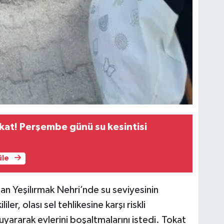
ikkat! Perşembe günü su kesintisi
üle
dan Yeşilırmak Nehri’nde su seviyesinin
iler, olası sel tehlikesine karşı riskli
yararak evlerini boşaltmalarını istedi. Tokat