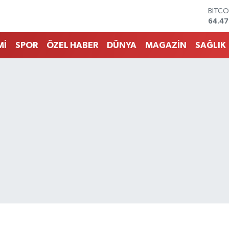
DOLA
47,59
EURO
55,13
Mİ
SPOR
ÖZEL HABER
DÜNYA
MAGAZİN
SAĞLIK
STERL
64,2
GRAM
6527.
BİST1
13.70
BITCO
64.47