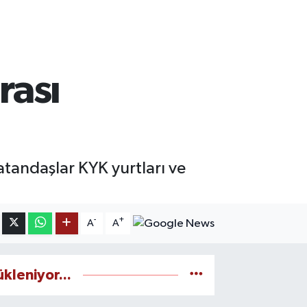
rası
Vatandaşlar KYK yurtları ve
-
+
A
A
ükleniyor...