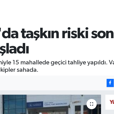
da taşkın riski son
şladı
niyle 15 mahallede geçici tahliye yapıldı. 
ekipler sahada.
Y