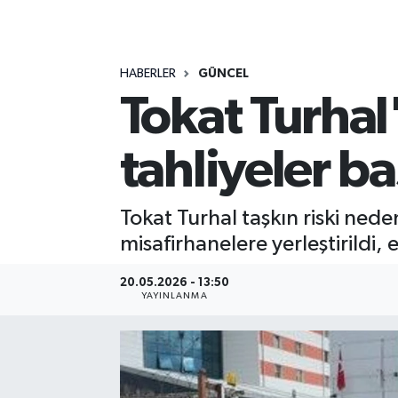
MAGAZİN
HABERLER
GÜNCEL
ÖZEL HABER
Tokat Turhal'
RESMİ İLANLAR
tahliyeler ba
SAĞLIK
SİYASET
Tokat Turhal taşkın riski nede
misafirhanelere yerleştirildi, 
SOSYAL YARDIMLAR
20.05.2026 - 13:50
YAYINLANMA
SPONSORLU YAZI
SPOR
TEKNOLOJİ