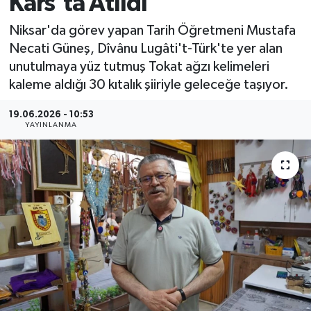
Kars'ta Atıldı
MAGAZİN
Niksar'da görev yapan Tarih Öğretmeni Mustafa
Necati Güneş, Dîvânu Lugâti't-Türk'te yer alan
ÖZEL HABER
unutulmaya yüz tutmuş Tokat ağzı kelimeleri
kaleme aldığı 30 kıtalık şiiriyle geleceğe taşıyor.
RESMİ İLANLAR
19.06.2026 - 10:53
YAYINLANMA
SAĞLIK
SİYASET
SOSYAL YARDIMLAR
SPONSORLU YAZI
SPOR
TEKNOLOJİ