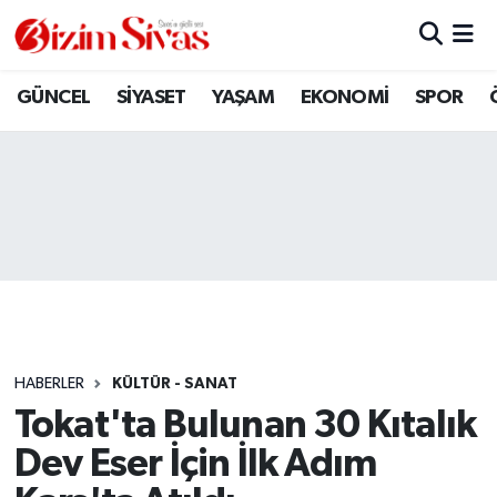
ARAMIZDAN AYRILANLAR
Sivas Nöbetçi Eczaneler
GÜNCEL
SİYASET
YAŞAM
EKONOMİ
SPOR
ASAYİŞ
Sivas Hava Durumu
DİĞER
Sivas Namaz Vakitleri
DÜNYA
Sivas Trafik Yoğunluk Haritası
EĞİTİM
Süper Lig Puan Durumu ve Fikstür
EKONOMİ
Tüm Manşetler
HABERLER
KÜLTÜR - SANAT
Tokat'ta Bulunan 30 Kıtalık
GÜNCEL
Son Dakika Haberleri
Dev Eser İçin İlk Adım
KÜLTÜR
Haber Arşivi