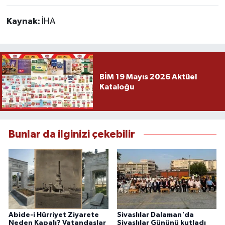
Kaynak:
İHA
BİM 19 Mayıs 2026 Aktüel
Kataloğu
Bunlar da ilginizi çekebilir
Abide-i Hürriyet Ziyarete
Sivaslılar Dalaman'da
Neden Kapalı? Vatandaşlar
Sivaslılar Gününü kutladı