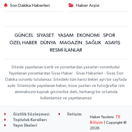
Son Dakika Haberleri
Haber Arşivi
GÜNCEL
SİYASET
YAŞAM
EKONOMİ
SPOR
ÖZEL HABER
DÜNYA
MAGAZİN
SAĞLIK
ASAYİŞ
RESMİ İLANLAR
Sitede yayınlanan içerik ve yorumlardan yazarları sorumludur.
Yayınlanan yorumlardan Sivas Haber - Sivas Haberleri - Sivas Son
Dakika sorumlu tutulamaz. Sitedeki tüm harici linkler ayrı bir sayfada
açılır. Sitemizde yayınlanan haber, köşe yazıları ve fotoğraflar izin
alınmaksızın kaynak gösterilse dahi, herhangi bir ortamda
kullanılamaz ve yayınlanamaz
Gizlilik Sözleşmesi
İletişim
Haber Yazılımı:
TE
Topluluk Kuralları
Bilişim
| Copyright ©
Yayın İlkeleri
2026