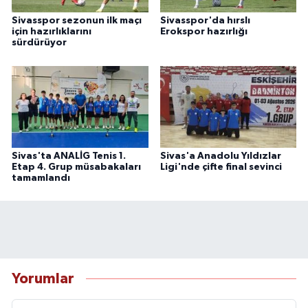
Sivasspor sezonun ilk maçı
Sivasspor'da hırslı
için hazırlıklarını
Erokspor hazırlığı
sürdürüyor
Sivas'ta ANALİG Tenis 1.
Sivas'a Anadolu Yıldızlar
Etap 4. Grup müsabakaları
Ligi'nde çifte final sevinci
tamamlandı
Yorumlar