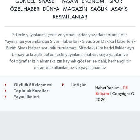
GÜNCEL
SİYASET
YAŞAM
EKONOMİ
SPOR
ÖZEL HABER
DÜNYA
MAGAZİN
SAĞLIK
ASAYİŞ
RESMİ İLANLAR
Sitede yayınlanan içerik ve yorumlardan yazarları sorumludur.
Yayınlanan yorumlardan Sivas Haberleri - Sivas Son Dakika Haberleri -
Bizim Sivas Haber sorumlu tutulamaz. Sitedeki tüm harici linkler ayrı
bir sayfada açılır. Sitemizde yayınlanan haber, köşe yazıları ve
fotoğraflar izin alınmaksızın kaynak gösterilse dahi, herhangi bir
ortamda kullanılamaz ve yayınlanamaz
Gizlilik Sözleşmesi
İletişim
Haber Yazılımı:
TE
Topluluk Kuralları
Bilişim
| Copyright ©
Yayın İlkeleri
2026