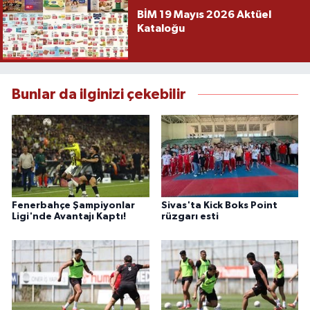
BİM 19 Mayıs 2026 Aktüel
Kataloğu
Bunlar da ilginizi çekebilir
Fenerbahçe Şampiyonlar
Sivas'ta Kick Boks Point
Ligi'nde Avantajı Kaptı!
rüzgarı esti