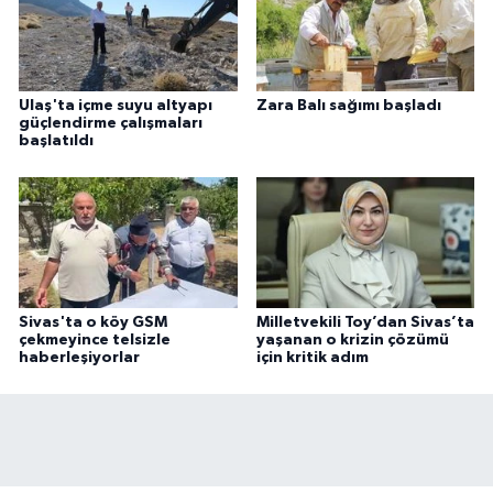
Ulaş'ta içme suyu altyapı
Zara Balı sağımı başladı
güçlendirme çalışmaları
başlatıldı
Sivas'ta o köy GSM
Milletvekili Toy’dan Sivas’ta
çekmeyince telsizle
yaşanan o krizin çözümü
haberleşiyorlar
için kritik adım