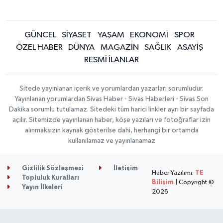
GÜNCEL
SİYASET
YAŞAM
EKONOMİ
SPOR
ÖZEL HABER
DÜNYA
MAGAZİN
SAĞLIK
ASAYİŞ
RESMİ İLANLAR
Sitede yayınlanan içerik ve yorumlardan yazarları sorumludur.
Yayınlanan yorumlardan Sivas Haber - Sivas Haberleri - Sivas Son
Dakika sorumlu tutulamaz. Sitedeki tüm harici linkler ayrı bir sayfada
açılır. Sitemizde yayınlanan haber, köşe yazıları ve fotoğraflar izin
alınmaksızın kaynak gösterilse dahi, herhangi bir ortamda
kullanılamaz ve yayınlanamaz
Gizlilik Sözleşmesi
İletişim
Haber Yazılımı:
TE
Topluluk Kuralları
Bilişim
| Copyright ©
Yayın İlkeleri
2026