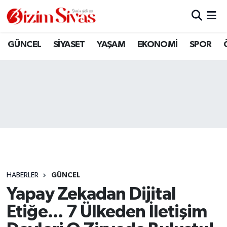
ARAMIZDAN AYRILANLAR
Sivas Nöbetçi Eczaneler
GÜNCEL
SİYASET
YAŞAM
EKONOMİ
SPOR
ASAYİŞ
Sivas Hava Durumu
DİĞER
Sivas Namaz Vakitleri
DÜNYA
Sivas Trafik Yoğunluk Haritası
EĞİTİM
Süper Lig Puan Durumu ve Fikstür
EKONOMİ
Tüm Manşetler
HABERLER
GÜNCEL
Yapay Zekadan Dijital
GÜNCEL
Son Dakika Haberleri
Etiğe... 7 Ülkeden İletişim
KÜLTÜR
Haber Arşivi