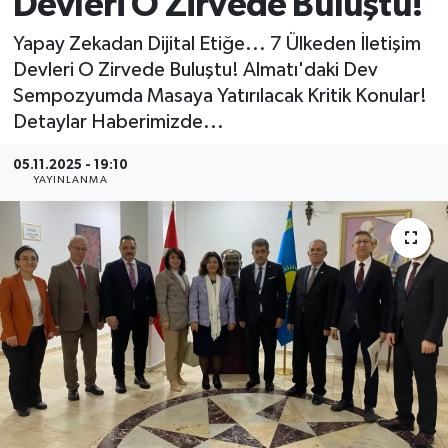
Devleri O Zirvede Buluştu!
MAGAZİN
Yapay Zekadan Dijital Etiğe... 7 Ülkeden İletişim
Devleri O Zirvede Buluştu! Almatı'daki Dev
ÖZEL HABER
Sempozyumda Masaya Yatırılacak Kritik Konular!
Detaylar Haberimizde...
RESMİ İLANLAR
05.11.2025 - 19:10
YAYINLANMA
SAĞLIK
SİYASET
SOSYAL YARDIMLAR
SPONSORLU YAZI
SPOR
TEKNOLOJİ