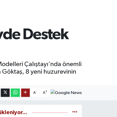
vde Destek
odelleri Çalıştayı’nda önemli
n Göktaş, 8 yeni huzurevinin
-
+
A
A
ükleniyor...