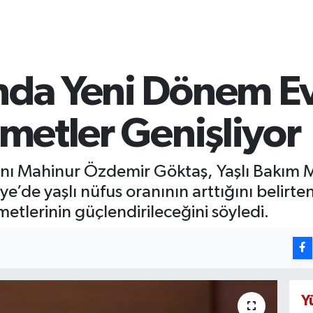
ında Yeni Dönem E
zmetler Genişliyor
anı Mahinur Özdemir Göktaş, Yaşlı Bakım M
e’de yaşlı nüfus oranının arttığını belirte
metlerinin güçlendirileceğini söyledi.
Y