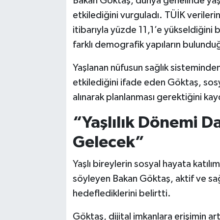
Bakan Göktaş, dünya genelinde ya
etkilediğini vurguladı. TÜİK veriler
itibarıyla yüzde 11,1’e yükseldiğini 
farklı demografik yapıların bulundu
Yaşlanan nüfusun sağlık sisteminden
etkilediğini ifade eden Göktaş, sosya
alınarak planlanması gerektiğini kay
“Yaşlılık Dönemi D
Gelecek”
Yaşlı bireylerin sosyal hayata katılım
söyleyen Bakan Göktaş, aktif ve sağ
hedeflediklerini belirtti.
Göktaş, dijital imkanlara erişimin ar