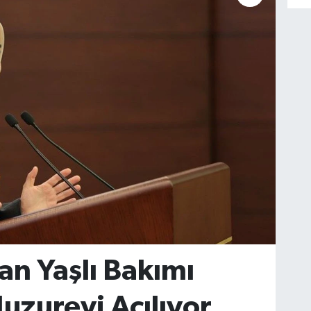
n Yaşlı Bakımı
uzurevi Açılıyor,