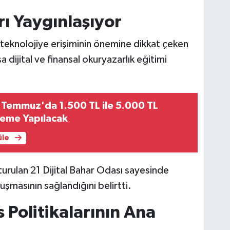
rı Yaygınlaşıyor
n teknolojiye erişiminin önemine dikkat çeken
dijital ve finansal okuryazarlık eğitimi
 Temmuz'da 1.500 TL ile 5.000 TL
eme Yapılacak
üle
turulan 21 Dijital Bahar Odası sayesinde
luşmasının sağlandığını belirtti.
s Politikalarının Ana