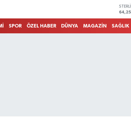
STERL
64,2
GRAM
6527.
Mİ
SPOR
ÖZEL HABER
DÜNYA
MAGAZİN
SAĞLIK
BİST1
13.70
BITCO
64.47
DOLA
47,59
EURO
55,13