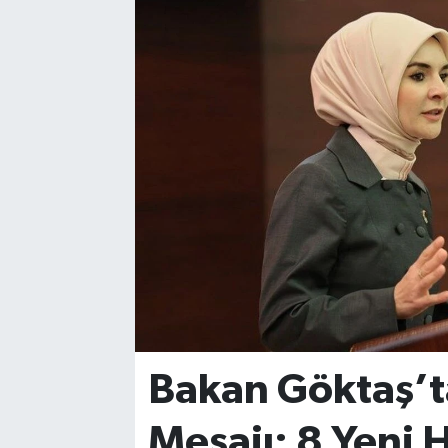
YAŞAM
Bakan Göktaş’ta
Mesajı: 8 Yeni H