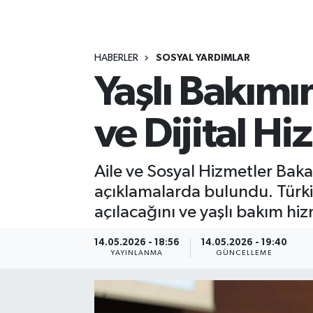
MAGAZİN
HABERLER
SOSYAL YARDIMLAR
ÖZEL HABER
Yaşlı Bakım
RESMİ İLANLAR
ve Dijital Hi
SAĞLIK
SİYASET
Aile ve Sosyal Hizmetler Bak
açıklamalarda bulundu. Türkiy
SOSYAL YARDIMLAR
açılacağını ve yaşlı bakım hiz
SPONSORLU YAZI
14.05.2026 - 18:56
14.05.2026 - 19:40
YAYINLANMA
GÜNCELLEME
SPOR
TEKNOLOJİ