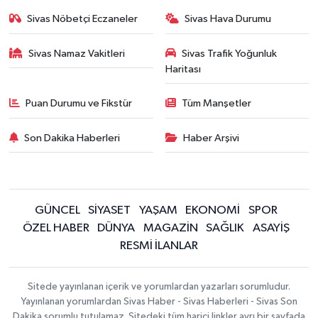
Sivas Nöbetçi Eczaneler
Sivas Hava Durumu
Sivas Namaz Vakitleri
Sivas Trafik Yoğunluk
Haritası
Puan Durumu ve Fikstür
Tüm Manşetler
Son Dakika Haberleri
Haber Arşivi
GÜNCEL
SİYASET
YAŞAM
EKONOMİ
SPOR
ÖZEL HABER
DÜNYA
MAGAZİN
SAĞLIK
ASAYİŞ
RESMİ İLANLAR
Sitede yayınlanan içerik ve yorumlardan yazarları sorumludur.
Yayınlanan yorumlardan Sivas Haber - Sivas Haberleri - Sivas Son
Dakika sorumlu tutulamaz. Sitedeki tüm harici linkler ayrı bir sayfada