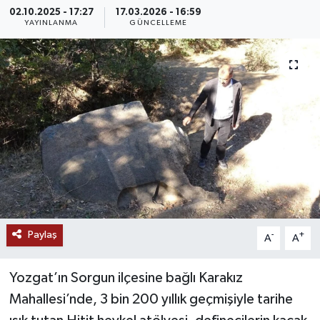
02.10.2025 - 17:27
17.03.2026 - 16:59
MAGAZİN
YAYINLANMA
GÜNCELLEME
ÖZEL HABER
RESMİ İLANLAR
SAĞLIK
SİYASET
SOSYAL YARDIMLAR
Paylaş
-
+
A
A
SPONSORLU YAZI
Yozgat’ın Sorgun ilçesine bağlı Karakız
SPOR
Mahallesi’nde, 3 bin 200 yıllık geçmişiyle tarihe
TEKNOLOJİ