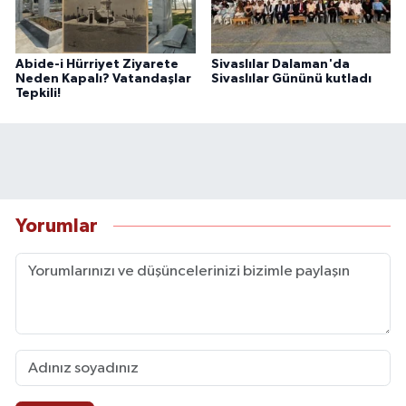
Abide-i Hürriyet Ziyarete
Sivaslılar Dalaman'da
Neden Kapalı? Vatandaşlar
Sivaslılar Gününü kutladı
Tepkili!
Yorumlar