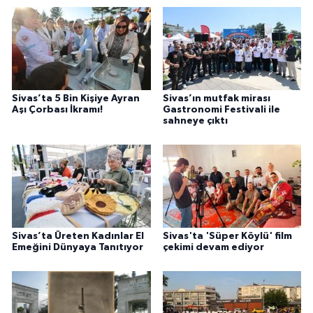
Sivas’ta 5 Bin Kişiye Ayran
Sivas’ın mutfak mirası
Aşı Çorbası İkramı!
Gastronomi Festivali ile
sahneye çıktı
Sivas’ta Üreten Kadınlar El
Sivas'ta 'Süper Köylü' film
Emeğini Dünyaya Tanıtıyor
çekimi devam ediyor