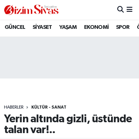
ARAMIZDAN AYRILANLAR
Sivas Nöbetçi Eczaneler
GÜNCEL
SİYASET
YAŞAM
EKONOMİ
SPOR
ASAYİŞ
Sivas Hava Durumu
DİĞER
Sivas Namaz Vakitleri
DÜNYA
Sivas Trafik Yoğunluk Haritası
EĞİTİM
Süper Lig Puan Durumu ve Fikstür
EKONOMİ
Tüm Manşetler
HABERLER
KÜLTÜR - SANAT
Yerin altında gizli, üstünde
GÜNCEL
Son Dakika Haberleri
talan var!..
KÜLTÜR
Haber Arşivi