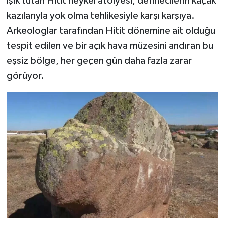
ışık tutan Hitit heykel atölyesi, definecilerin kaçak
kazılarıyla yok olma tehlikesiyle karşı karşıya.
YAŞAM
Arkeologlar tarafından Hitit dönemine ait olduğu
tespit edilen ve bir açık hava müzesini andıran bu
eşsiz bölge, her geçen gün daha fazla zarar
görüyor.