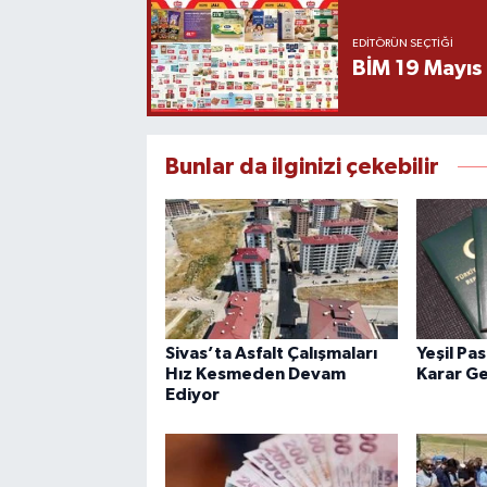
EDITÖRÜN SEÇTIĞI
BİM 19 Mayıs
Bunlar da ilginizi çekebilir
Sivas’ta Asfalt Çalışmaları
Yeşil Pa
Hız Kesmeden Devam
Karar Ge
Ediyor