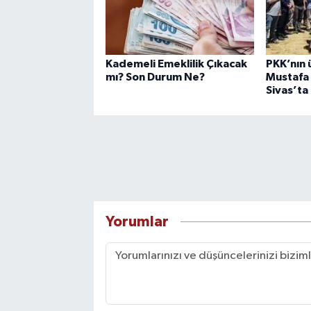
Kademeli Emeklilik Çıkacak
PKK’nın 
mı? Son Durum Ne?
Mustafa 
Sivas’ta
Yorumlar