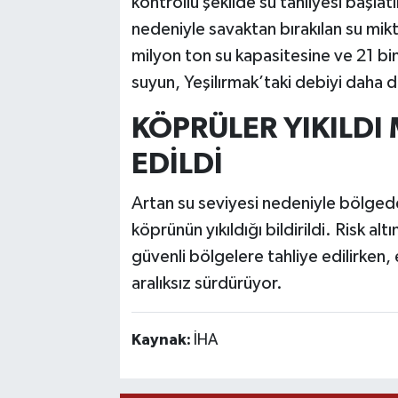
kontrollü şekilde su tahliyesi başla
nedeniyle savaktan bırakılan su mikta
milyon ton su kapasitesine ve 21 bin
suyun, Yeşilırmak’taki debiyi daha d
KÖPRÜLER YIKILDI
EDİLDİ
Artan su seviyesi nedeniyle bölgede 
köprünün yıkıldığı bildirildi. Risk a
güvenli bölgelere tahliye edilirken, e
aralıksız sürdürüyor.
Kaynak:
İHA