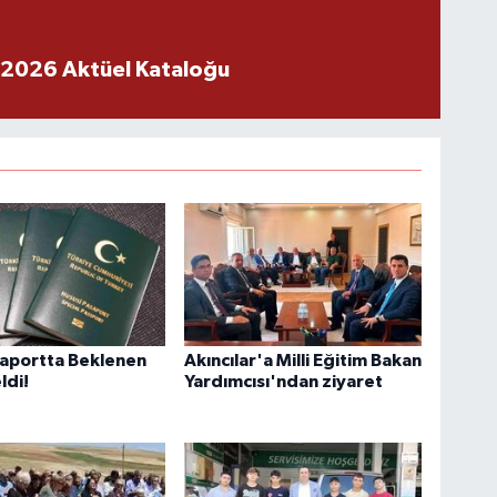
 2026 Aktüel Kataloğu
saportta Beklenen
Akıncılar'a Milli Eğitim Bakan
ldi!
Yardımcısı'ndan ziyaret