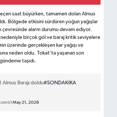
er geçen saat büyürken, tamamen dolan Almus
rıldı. Bölgede etkisini sürdüren yoğun yağışlar
ak çevresinde alarm durumu devam ediyor.
 nedeniyle birçok göl ve baraj kritik seviyelere
inin üzerinde gerçekleşen kar yağışı ve
asına neden oldu. Tokat’ta yaşanan son
n gündeme taşıdı.
r! Almus Barajı doldu
#SONDAKİKA
scomtr)
May 21, 2026