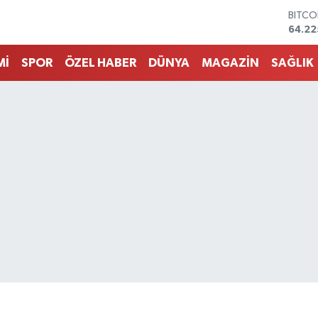
DOLA
47,6
EURO
55,0
Mİ
SPOR
ÖZEL HABER
DÜNYA
MAGAZİN
SAĞLIK
STERL
64,21
GRAM 
6510.
BİST1
13.79
BITCO
64.22