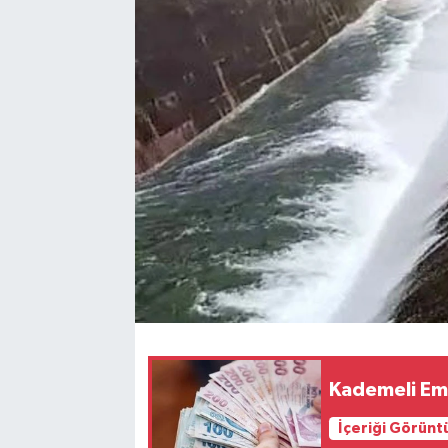
YAŞAM
Kademeli Eme
İçeriği Görünt