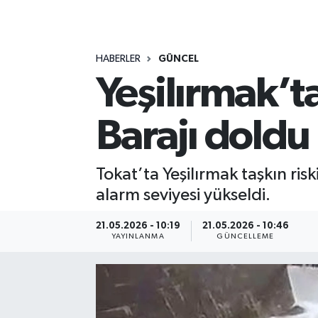
MAGAZİN
HABERLER
GÜNCEL
ÖZEL HABER
Yeşilırmak’t
RESMİ İLANLAR
Barajı doldu
SAĞLIK
SİYASET
Tokat’ta Yeşilırmak taşkın ris
alarm seviyesi yükseldi.
SOSYAL YARDIMLAR
21.05.2026 - 10:19
21.05.2026 - 10:46
YAYINLANMA
GÜNCELLEME
SPONSORLU YAZI
SPOR
TEKNOLOJİ