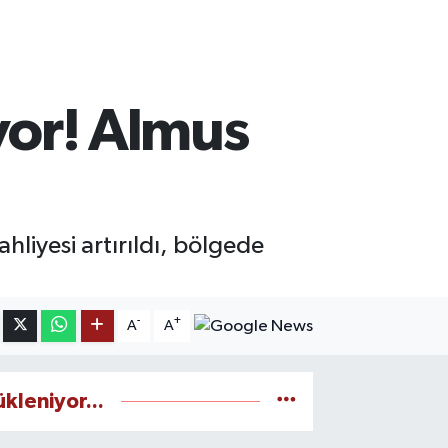
üyor! Almus
hliyesi artırıldı, bölgede
-
+
A
A
ükleniyor...