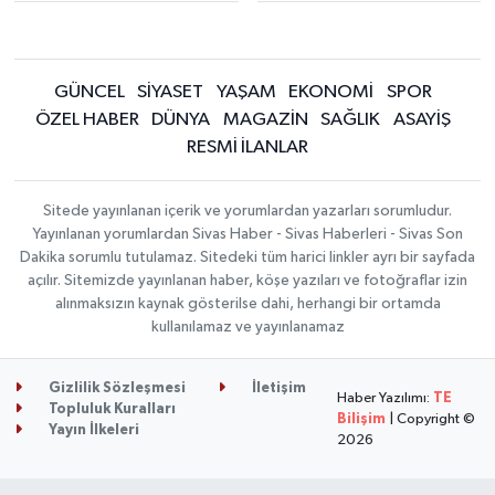
GÜNCEL
SİYASET
YAŞAM
EKONOMİ
SPOR
ÖZEL HABER
DÜNYA
MAGAZİN
SAĞLIK
ASAYİŞ
RESMİ İLANLAR
Sitede yayınlanan içerik ve yorumlardan yazarları sorumludur.
Yayınlanan yorumlardan Sivas Haber - Sivas Haberleri - Sivas Son
Dakika sorumlu tutulamaz. Sitedeki tüm harici linkler ayrı bir sayfada
açılır. Sitemizde yayınlanan haber, köşe yazıları ve fotoğraflar izin
alınmaksızın kaynak gösterilse dahi, herhangi bir ortamda
kullanılamaz ve yayınlanamaz
Gizlilik Sözleşmesi
İletişim
Haber Yazılımı:
TE
Topluluk Kuralları
Bilişim
| Copyright ©
Yayın İlkeleri
2026