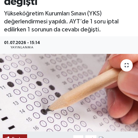
değişti
MAGAZİN
Yükseköğretim Kurumları Sınavı (YKS)
değerlendirmesi yapıldı. AYT’de 1 soru iptal
ÖZEL HABER
edilirken 1 sorunun da cevabı değişti.
RESMİ İLANLAR
01.07.2026 - 15:14
YAYINLANMA
SAĞLIK
SİYASET
SOSYAL YARDIMLAR
SPONSORLU YAZI
SPOR
TEKNOLOJİ