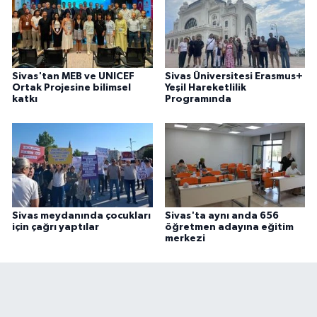
Sivas'tan MEB ve UNICEF
Sivas Üniversitesi Erasmus+
Ortak Projesine bilimsel
Yeşil Hareketlilik
katkı
Programında
Sivas meydanında çocukları
Sivas'ta aynı anda 656
için çağrı yaptılar
öğretmen adayına eğitim
merkezi