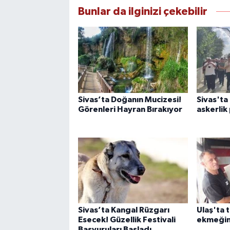
Bunlar da ilginizi çekebilir
Sivas’ta Doğanın Mucizesi!
Sivas'ta
Görenleri Hayran Bırakıyor
askerlik
Sivas’ta Kangal Rüzgarı
Ulaş'ta 
Esecek! Güzellik Festivali
ekmeğine
Başvuruları Başladı