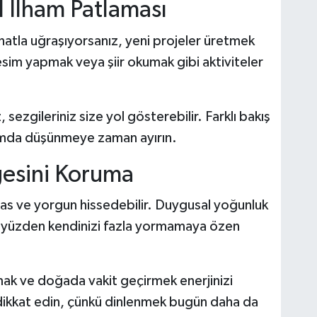
al İlham Patlaması
anatla uğraşıyorsanız, yeni projeler üretmek
esim yapmak veya şiir okumak gibi aktiviteler
, sezgileriniz size yol gösterebilir. Farklı bakış
rtamda düşünmeye zaman ayırın.
gesini Koruma
sas ve yorgun hissedebilir. Duygusal yoğunluk
, bu yüzden kendinizi fazla yormamaya özen
mak ve doğada vakit geçirmek enerjinizi
dikkat edin, çünkü dinlenmek bugün daha da