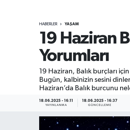
MAGAZİN
HABERLER
YAŞAM
ÖZEL HABER
19 Haziran B
RESMİ İLANLAR
Yorumları
SAĞLIK
SİYASET
19 Haziran, Balık burçları için
Bugün, kalbinizin sesini dinle
SOSYAL YARDIMLAR
Haziran’da Balık burcunu nele
SPONSORLU YAZI
18.06.2025 - 16:11
18.06.2025 - 16:37
YAYINLANMA
GÜNCELLEME
SPOR
TEKNOLOJİ