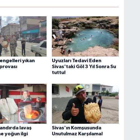
 engelleri yıkan
Uyuzları Tedavi Eden
 provası
Sivas'taki Göl 3 Yıl Sonra Su
tuttu!
tandırda lavaş
Sivas'ın Komşusunda
 yoğun ilgi
Unutulmaz Karşılama!