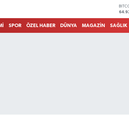
DOL
47,5
EUR
55,0
Mİ
SPOR
ÖZEL HABER
DÜNYA
MAGAZİN
SAĞLIK
STER
64,1
GRAM
6508
BİST
13.7
BITC
64.9