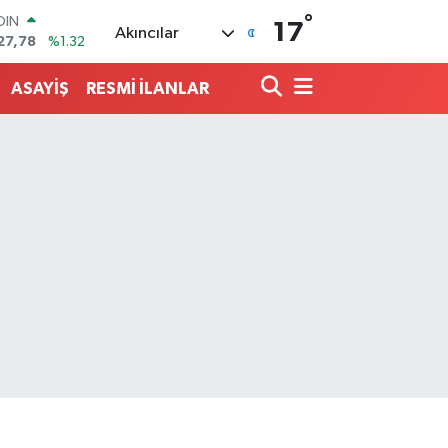
°
AR
17
Akıncılar
894
%0.08
O
398
%-0.02
ASAYİŞ
RESMİ İLANLAR
LİN
581
%0.16
 ALTIN
.83
%4.44
100
03
%11
OIN
27,78
%1.32