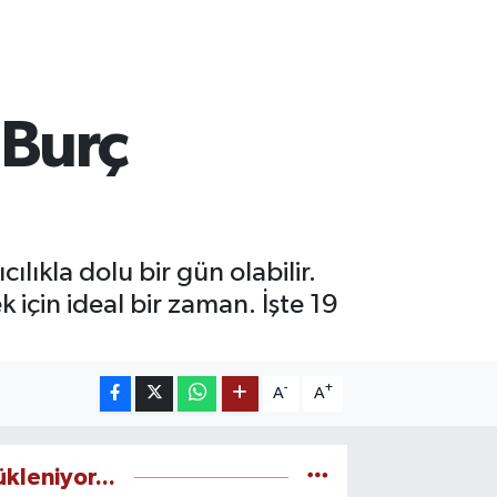
 Burç
ılıkla dolu bir gün olabilir.
 için ideal bir zaman. İşte 19
-
+
A
A
ükleniyor...