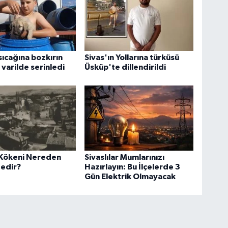
 sıcağına bozkırın
Sivas'ın Yollarına türküsü
 varilde serinledi
Üsküp'te dillendirildi
 Kökeni Nereden
Sivaslılar Mumlarınızı
edir?
Hazırlayın: Bu İlçelerde 3
Gün Elektrik Olmayacak