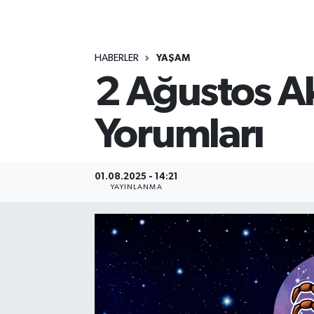
MAGAZİN
HABERLER
YAŞAM
ÖZEL HABER
2 Ağustos A
RESMİ İLANLAR
Yorumları
SAĞLIK
SİYASET
01.08.2025 - 14:21
YAYINLANMA
SOSYAL YARDIMLAR
SPONSORLU YAZI
SPOR
TEKNOLOJİ