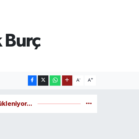
 Burç
-
+
A
A
ükleniyor...