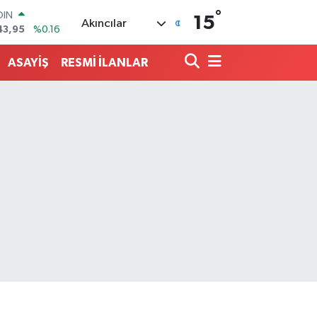
°
AR
15
Akıncılar
704
%0
O
406
%-0.08
ASAYİŞ
RESMİ İLANLAR
LİN
143
%0
 ALTIN
.87
%0.12
100
99
%70
OIN
43,95
%0.16