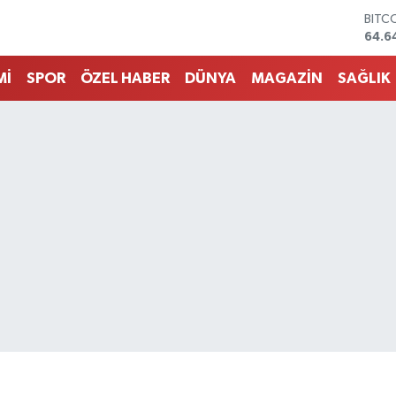
DOL
47,6
EUR
55,0
Mİ
SPOR
ÖZEL HABER
DÜNYA
MAGAZİN
SAĞLIK
STER
64,2
GRAM
6500
BİST
13.7
BITC
64.6