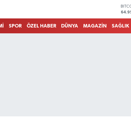
DOL
47,7
EUR
55,2
Mİ
SPOR
ÖZEL HABER
DÜNYA
MAGAZİN
SAĞLIK
STER
64,4
GRAM
6660
BİST
13.7
BITC
64.9