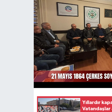
YAŞAM
Yıllardır kap
Vatandaşlar 