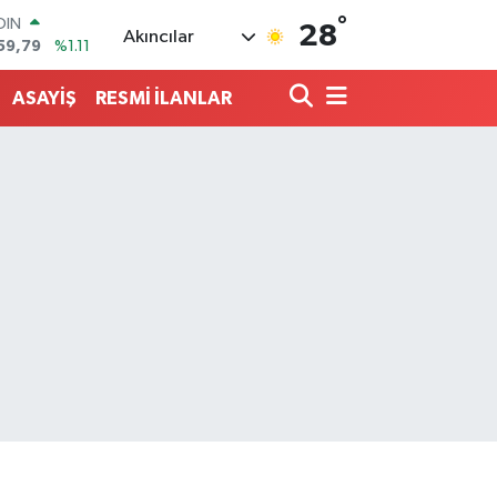
°
AR
28
Akıncılar
436
%0.18
O
510
%0.32
ASAYİŞ
RESMİ İLANLAR
LİN
811
%0.38
 ALTIN
.55
%0.03
100
79
%-14
OIN
59,79
%1.11