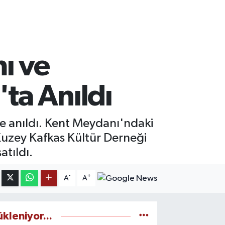
ı ve
ta Anıldı
le anıldı. Kent Meydanı'ndaki
Kuzey Kafkas Kültür Derneği
tıldı.
-
+
A
A
ükleniyor...