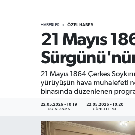
MAGAZİN
HABERLER
ÖZEL HABER
ÖZEL HABER
21 Mayıs 186
RESMİ İLANLAR
Sürgünü'nün
SAĞLIK
SİYASET
21 Mayıs 1864 Çerkes Soykırı
yürüyüşün hava muhalefeti ne
SOSYAL YARDIMLAR
binasında düzenlenen program
SPONSORLU YAZI
22.05.2026 - 10:19
22.05.2026 - 10:20
YAYINLANMA
GÜNCELLEME
SPOR
TEKNOLOJİ