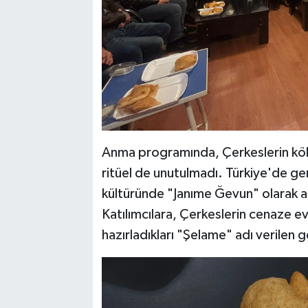
Anma programında, Çerkeslerin kökl
ritüel de unutulmadı. Türkiye'de gen
kültüründe "Janıme Ğevun" olarak adl
Katılımcılara, Çerkeslerin cenaze ev
hazırladıkları "Şelame" adı verilen 