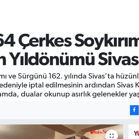
4 Çerkes Soykırım
 Yıldönümü Sivas'
mı ve Sürgünü 162. yılında Sivas’ta hüzün
deniyle iptal edilmesinin ardından Sivas 
da, dualar okunup asırlık gelenekler yaşa
Y