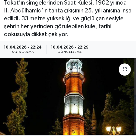
Tokat’ın simgelerinden Saat Kulesi, 1902 yılında
II. Abdülhamid’in tahta çıkışının 25. yılı anısına inşa
MAGAZİN
edildi. 33 metre yüksekliği ve güçlü çan sesiyle
şehrin her yerinden görülebilen kule, tarihi
ÖZEL HABER
dokusuyla dikkat çekiyor.
RESMİ İLANLAR
10.04.2026 - 22:24
10.04.2026 - 22:29
YAYINLANMA
GÜNCELLEME
SAĞLIK
SİYASET
SOSYAL YARDIMLAR
SPONSORLU YAZI
SPOR
TEKNOLOJİ