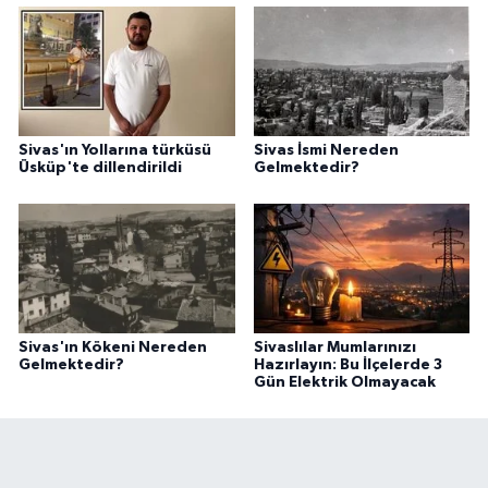
Sivas'ın Yollarına türküsü
Sivas İsmi Nereden
Üsküp'te dillendirildi
Gelmektedir?
Sivas'ın Kökeni Nereden
Sivaslılar Mumlarınızı
Gelmektedir?
Hazırlayın: Bu İlçelerde 3
Gün Elektrik Olmayacak