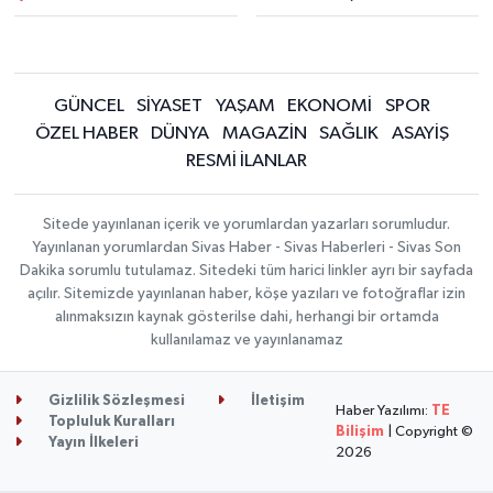
GÜNCEL
SİYASET
YAŞAM
EKONOMİ
SPOR
ÖZEL HABER
DÜNYA
MAGAZİN
SAĞLIK
ASAYİŞ
RESMİ İLANLAR
Sitede yayınlanan içerik ve yorumlardan yazarları sorumludur.
Yayınlanan yorumlardan Sivas Haber - Sivas Haberleri - Sivas Son
Dakika sorumlu tutulamaz. Sitedeki tüm harici linkler ayrı bir sayfada
açılır. Sitemizde yayınlanan haber, köşe yazıları ve fotoğraflar izin
alınmaksızın kaynak gösterilse dahi, herhangi bir ortamda
kullanılamaz ve yayınlanamaz
Gizlilik Sözleşmesi
İletişim
Haber Yazılımı:
TE
Topluluk Kuralları
Bilişim
| Copyright ©
Yayın İlkeleri
2026