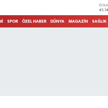
DOL
47,7
EUR
55,2
Mİ
SPOR
ÖZEL HABER
DÜNYA
MAGAZİN
SAĞLIK
STER
64,4
GRAM
6660
BİST
13.7
BITC
64.9