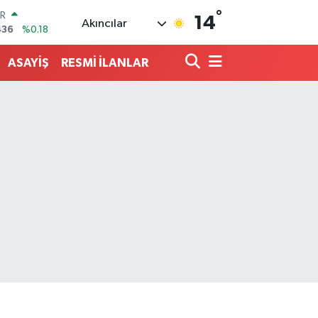
°
AR
14
Akıncılar
436
%0.18
O
510
%0.32
ASAYİŞ
RESMİ İLANLAR
LİN
811
%0.38
 ALTIN
.55
%0.03
100
79
%-14
OIN
60,21
%0.87