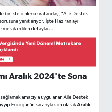
yle birlikte binlerce vatandaş, "Aile Destek
rusuna yanıt arıyor. İşte Haziran ayı
 merak edilen detaylar...
Vergisinde Yeni Dönem! Metrekare
çıklandı
üle
mı Aralık 2024'te Sona
k sağlamak amacıyla uygulanan Aile Destek
yip Erdoğan'ın kararıyla son olarak
Aralık