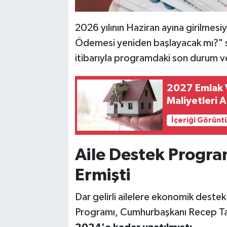
2026 yılının Haziran ayına girilmesi
Ödemesi yeniden başlayacak mı?" so
itibarıyla programdaki son durum ve
2027 Emlak 
Maliyetleri A
İçeriği Görünt
Aile Destek Progra
Ermişti
Dar gelirli ailelere ekonomik deste
Programı, Cumhurbaşkanı Recep Tay