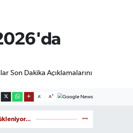
 2026'da
ar Son Dakika Açıklamalarını
-
+
A
A
ükleniyor...