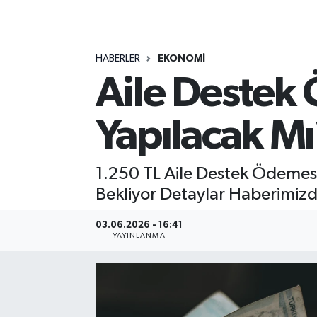
MAGAZİN
HABERLER
EKONOMİ
ÖZEL HABER
Aile Destek
RESMİ İLANLAR
Yapılacak Mı
SAĞLIK
SİYASET
1.250 TL Aile Destek Ödemesi
Bekliyor Detaylar Haberimiz
SOSYAL YARDIMLAR
03.06.2026 - 16:41
YAYINLANMA
SPONSORLU YAZI
SPOR
TEKNOLOJİ