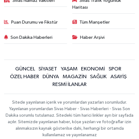
Sivas Namaz Vakitleri
Sivas Trafik Yoğunluk
Haritası
Puan Durumu ve Fikstür
Tüm Manşetler
Son Dakika Haberleri
Haber Arşivi
GÜNCEL
SİYASET
YAŞAM
EKONOMİ
SPOR
ÖZEL HABER
DÜNYA
MAGAZİN
SAĞLIK
ASAYİŞ
RESMİ İLANLAR
Sitede yayınlanan içerik ve yorumlardan yazarları sorumludur.
Yayınlanan yorumlardan Sivas Haber - Sivas Haberleri - Sivas Son
Dakika sorumlu tutulamaz. Sitedeki tüm harici linkler ayrı bir sayfada
açılır. Sitemizde yayınlanan haber, köşe yazıları ve fotoğraflar izin
alınmaksızın kaynak gösterilse dahi, herhangi bir ortamda
kullanılamaz ve yayınlanamaz