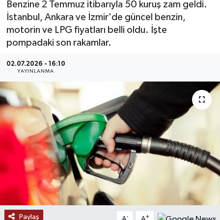
Benzine 2 Temmuz itibarıyla 50 kuruş zam geldi.
İstanbul, Ankara ve İzmir'de güncel benzin,
MAGAZİN
motorin ve LPG fiyatları belli oldu. İşte
pompadaki son rakamlar.
ÖZEL HABER
02.07.2026 - 16:10
RESMİ İLANLAR
YAYINLANMA
SAĞLIK
SİYASET
SOSYAL YARDIMLAR
SPONSORLU YAZI
SPOR
Paylaş
TEKNOLOJİ
-
+
A
A