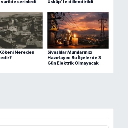
 varilde serinledi
Üsküp'te dillendirildi
 Kökeni Nereden
Sivaslılar Mumlarınızı
edir?
Hazırlayın: Bu İlçelerde 3
Gün Elektrik Olmayacak