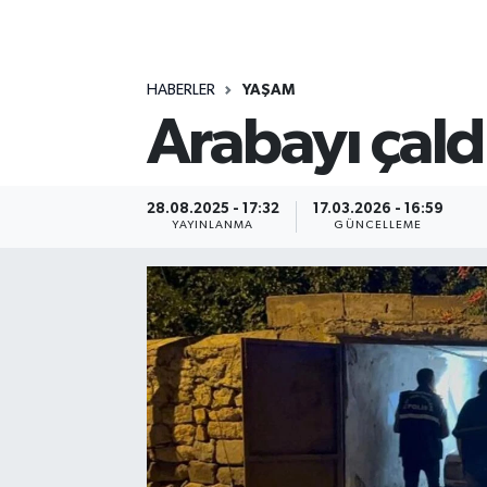
MAGAZİN
HABERLER
YAŞAM
ÖZEL HABER
Arabayı çaldı
RESMİ İLANLAR
SAĞLIK
28.08.2025 - 17:32
17.03.2026 - 16:59
YAYINLANMA
GÜNCELLEME
SİYASET
SOSYAL YARDIMLAR
SPONSORLU YAZI
SPOR
TEKNOLOJİ