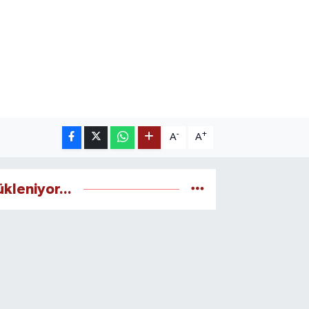
-
+
A
A
ükleniyor...