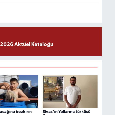
 2026 Aktüel Kataloğu
 sıcağına bozkırın
Sivas'ın Yollarına türküsü