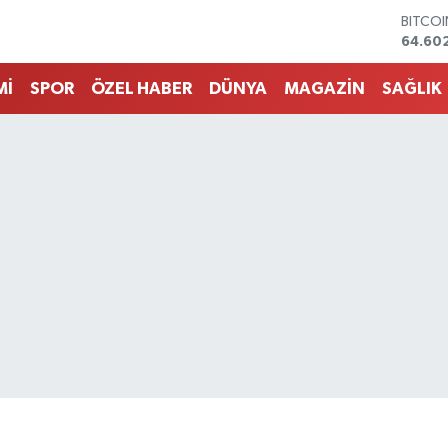
DOLA
47,60
EURO
55,02
Mİ
SPOR
ÖZEL HABER
DÜNYA
MAGAZİN
SAĞLIK
STERLİ
64,23
GRAM 
6513.9
BİST1
13.768
BITCO
64.60