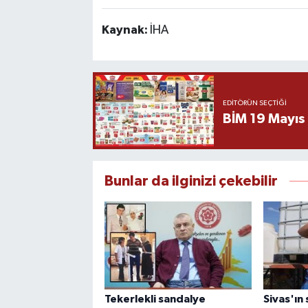
Kaynak:
İHA
EDITÖRÜN SEÇTIĞI
BİM 19 Mayıs
Bunlar da ilginizi çekebilir
Tekerlekli sandalye
Sivas'ın