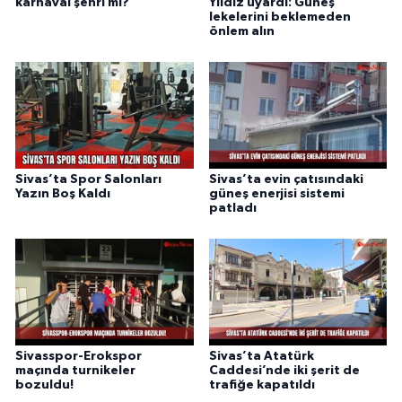
karnaval şehri mi?
Yıldız uyardı: Güneş
lekelerini beklemeden
önlem alın
Sivas’ta Spor Salonları
Sivas’ta evin çatısındaki
Yazın Boş Kaldı
güneş enerjisi sistemi
patladı
Sivasspor-Erokspor
Sivas’ta Atatürk
maçında turnikeler
Caddesi’nde iki şerit de
bozuldu!
trafiğe kapatıldı