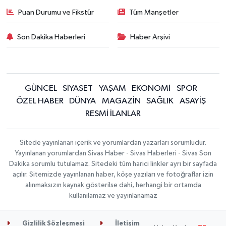
Puan Durumu ve Fikstür
Tüm Manşetler
Son Dakika Haberleri
Haber Arşivi
GÜNCEL
SİYASET
YAŞAM
EKONOMİ
SPOR
ÖZEL HABER
DÜNYA
MAGAZİN
SAĞLIK
ASAYİŞ
RESMİ İLANLAR
Sitede yayınlanan içerik ve yorumlardan yazarları sorumludur.
Yayınlanan yorumlardan Sivas Haber - Sivas Haberleri - Sivas Son
Dakika sorumlu tutulamaz. Sitedeki tüm harici linkler ayrı bir sayfada
açılır. Sitemizde yayınlanan haber, köşe yazıları ve fotoğraflar izin
alınmaksızın kaynak gösterilse dahi, herhangi bir ortamda
kullanılamaz ve yayınlanamaz
Gizlilik Sözleşmesi
İletişim