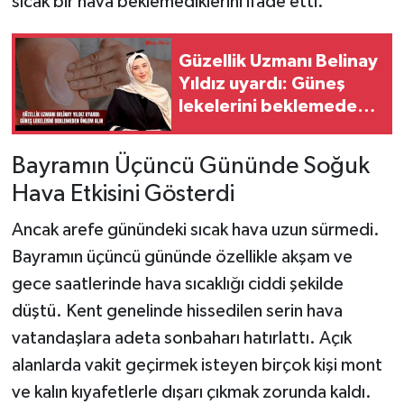
sıcak bir hava beklemediklerini ifade etti.
Güzellik Uzmanı Belinay
Yıldız uyardı: Güneş
lekelerini beklemeden
önlem alın
Bayramın Üçüncü Gününde Soğuk
Hava Etkisini Gösterdi
Ancak arefe günündeki sıcak hava uzun sürmedi.
Bayramın üçüncü gününde özellikle akşam ve
gece saatlerinde hava sıcaklığı ciddi şekilde
düştü. Kent genelinde hissedilen serin hava
vatandaşlara adeta sonbaharı hatırlattı. Açık
alanlarda vakit geçirmek isteyen birçok kişi mont
ve kalın kıyafetlerle dışarı çıkmak zorunda kaldı.