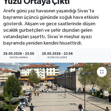
Yüzü Ortaya Çıktı
MAGAZİN
Arefe günü yaz havasının yaşandığı Sivas’ta
bayramın üçüncü gününde soğuk hava etkisini
ÖZEL HABER
gösterdi. Akşam ve gece saatlerinde düşen
sıcaklık gurbetçileri ve şehir dışından gelen
RESMİ İLANLAR
vatandaşları şaşırttı. Sivas’ın meşhur ayazı
bayramda yeniden kendini hissettirdi.
SAĞLIK
29.05.2026 - 23:50
29.05.2026 - 23:56
YAYINLANMA
GÜNCELLEME
SİYASET
SOSYAL YARDIMLAR
SPONSORLU YAZI
SPOR
TEKNOLOJİ