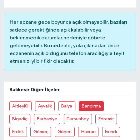
YAŞAM
Her eczane gece boyunca açık olmayabilir, bazıları
sadece gerektiğinde açık kalabilir veya
beklenmedik durumlar nedeniyle nöbete
gelemeyebilir. Bu nedenle, yola çıkmadan önce
eczanenin açık olduğunu telefon aracılığıyla teyit
etmeniz iyi bir fikir olacaktır.
Balıkesir Diğer İlçeler
Altieylül
Ayvalik
Balya
Bandirma
Bigadiç
Burhaniye
Dursunbey
Edremit
Erdek
Gömeç
Gönen
Havran
İvrindi