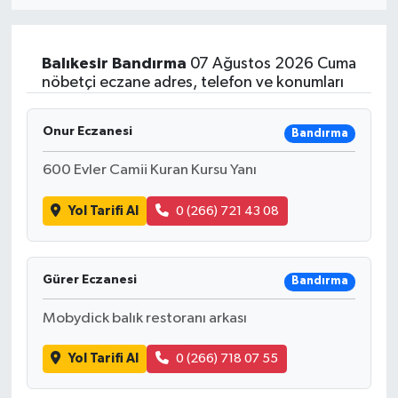
MAGAZİN
Balıkesir
Bandırma
07 Ağustos 2026 Cuma
ÖZEL HABER
nöbetçi eczane adres, telefon ve konumları
RESMİ İLANLAR
Onur Eczanesi
Bandırma
SAĞLIK
600 Evler Camii Kuran Kursu Yanı
Yol Tarifi Al
0 (266) 721 43 08
SİYASET
SOSYAL YARDIMLAR
Gürer Eczanesi
Bandırma
SPONSORLU YAZI
Mobydick balık restoranı arkası
SPOR
Yol Tarifi Al
0 (266) 718 07 55
TEKNOLOJİ