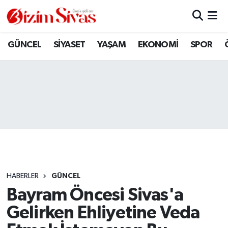
ARAMIZDAN AYRILANLAR
Sivas Nöbetçi Eczaneler
GÜNCEL
SİYASET
YAŞAM
EKONOMİ
SPOR
ASAYİŞ
Sivas Hava Durumu
DİĞER
Sivas Namaz Vakitleri
DÜNYA
Sivas Trafik Yoğunluk Haritası
EĞİTİM
Süper Lig Puan Durumu ve Fikstür
EKONOMİ
Tüm Manşetler
HABERLER
GÜNCEL
Bayram Öncesi Sivas'a
GÜNCEL
Son Dakika Haberleri
Gelirken Ehliyetine Veda
KÜLTÜR
Haber Arşivi