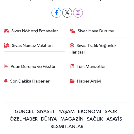
Sivas Nöbetçi Eczaneler
Sivas Hava Durumu
Sivas Namaz Vakitleri
Sivas Trafik Yoğunluk
Haritası
Puan Durumu ve Fikstür
Tüm Manşetler
Son Dakika Haberleri
Haber Arşivi
GÜNCEL
SİYASET
YAŞAM
EKONOMİ
SPOR
ÖZEL HABER
DÜNYA
MAGAZİN
SAĞLIK
ASAYİŞ
RESMİ İLANLAR