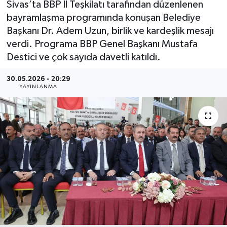
Sivas’ta BBP İl Teşkilatı tarafından düzenlenen
bayramlaşma programında konuşan Belediye
MAGAZİN
Başkanı Dr. Adem Uzun, birlik ve kardeşlik mesajı
verdi. Programa BBP Genel Başkanı Mustafa
ÖZEL HABER
Destici ve çok sayıda davetli katıldı.
RESMİ İLANLAR
30.05.2026 - 20:29
YAYINLANMA
SAĞLIK
SİYASET
SOSYAL YARDIMLAR
SPONSORLU YAZI
SPOR
TEKNOLOJİ