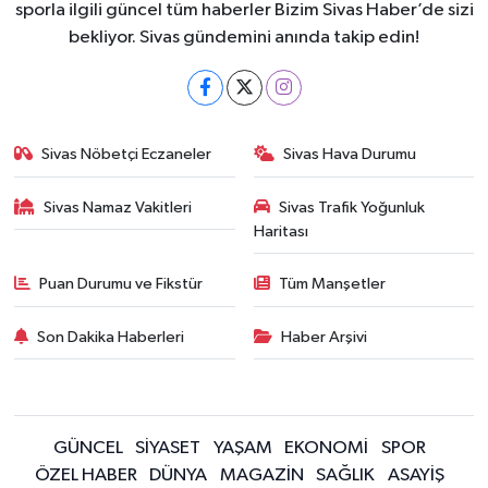
sporla ilgili güncel tüm haberler Bizim Sivas Haber’de sizi
bekliyor. Sivas gündemini anında takip edin!
Sivas Nöbetçi Eczaneler
Sivas Hava Durumu
Sivas Namaz Vakitleri
Sivas Trafik Yoğunluk
Haritası
Puan Durumu ve Fikstür
Tüm Manşetler
Son Dakika Haberleri
Haber Arşivi
GÜNCEL
SİYASET
YAŞAM
EKONOMİ
SPOR
ÖZEL HABER
DÜNYA
MAGAZİN
SAĞLIK
ASAYİŞ