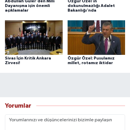
Abdullah Güler'den Milli
Özgür Özel'in
Dayanışma için önemli
dokunulmazlığı Adalet
açıklamalar
Bakanlığı'nda
Sivas İçin Kritik Ankara
Özgür Özel: Pusulamız
Zirvesi!
millet, rotamız iktidar
Yorumlar