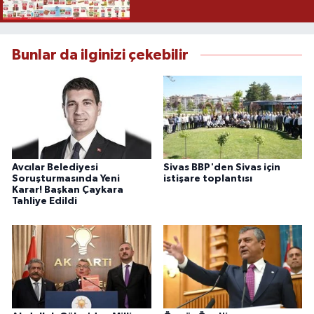
Bunlar da ilginizi çekebilir
Avcılar Belediyesi
Sivas BBP'den Sivas için
Soruşturmasında Yeni
istişare toplantısı
Karar! Başkan Çaykara
Tahliye Edildi