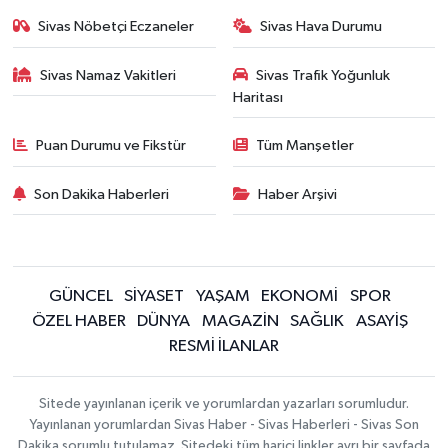
Sivas Nöbetçi Eczaneler
Sivas Hava Durumu
Sivas Namaz Vakitleri
Sivas Trafik Yoğunluk
Haritası
Puan Durumu ve Fikstür
Tüm Manşetler
Son Dakika Haberleri
Haber Arşivi
GÜNCEL
SİYASET
YAŞAM
EKONOMİ
SPOR
ÖZEL HABER
DÜNYA
MAGAZİN
SAĞLIK
ASAYİŞ
RESMİ İLANLAR
Sitede yayınlanan içerik ve yorumlardan yazarları sorumludur.
Yayınlanan yorumlardan Sivas Haber - Sivas Haberleri - Sivas Son
Dakika sorumlu tutulamaz. Sitedeki tüm harici linkler ayrı bir sayfada