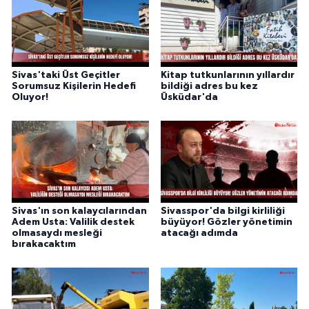
Sivas'taki Üst Geçitler
Kitap tutkunlarının yıllardır
Sorumsuz Kişilerin Hedefi
bildiği adres bu kez
Oluyor!
Üsküdar'da
Sivas'ın son kalaycılarından
Sivasspor'da bilgi kirliliği
Adem Usta: Valilik destek
büyüyor! Gözler yönetimin
olmasaydı mesleği
atacağı adımda
bırakacaktım