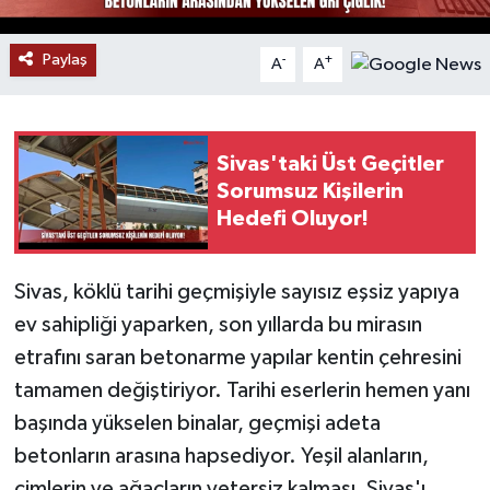
YAŞAM
Paylaş
-
+
A
A
Sivas'taki Üst Geçitler
Sorumsuz Kişilerin
Hedefi Oluyor!
Sivas, köklü tarihi geçmişiyle sayısız eşsiz yapıya
ev sahipliği yaparken, son yıllarda bu mirasın
etrafını saran betonarme yapılar kentin çehresini
tamamen değiştiriyor. Tarihi eserlerin hemen yanı
başında yükselen binalar, geçmişi adeta
betonların arasına hapsediyor. Yeşil alanların,
çimlerin ve ağaçların yetersiz kalması, Sivas'ı