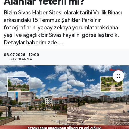
Alanlar Yeterli mi?
MAGAZİN
Bizim Sivas Haber Sitesi olarak tarihi Valilik Binası
arkasındaki 15 Temmuz Şehitler Parkı’nın
ÖZEL HABER
fotoğraflarını yapay zekaya yorumlatarak daha
yeşil ve ağaçlık bir Sivas hayalini görselleştirdik.
RESMİ İLANLAR
Detaylar haberimizde...
SAĞLIK
08.07.2026 - 12:00
YAYINLANMA
SİYASET
SOSYAL YARDIMLAR
SPONSORLU YAZI
SPOR
TEKNOLOJİ