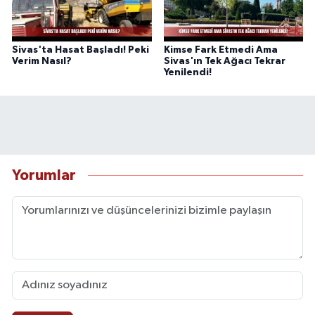
Sivas'ta Hasat Başladı! Peki
Kimse Fark Etmedi Ama
Verim Nasıl?
Sivas'ın Tek Ağacı Tekrar
Yenilendi!
Yorumlar