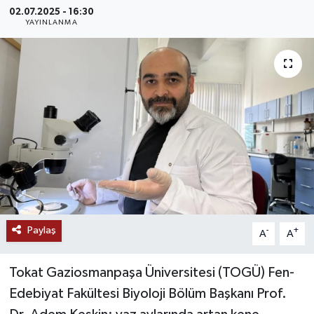
02.07.2025 - 16:30
MAGAZİN
YAYINLANMA
ÖZEL HABER
RESMİ İLANLAR
SAĞLIK
SİYASET
SOSYAL YARDIMLAR
Paylaş
-
+
A
A
SPONSORLU YAZI
Tokat Gaziosmanpaşa Üniversitesi (TOGÜ) Fen-
SPOR
Edebiyat Fakültesi Biyoloji Bölüm Başkanı Prof.
TEKNOLOJİ