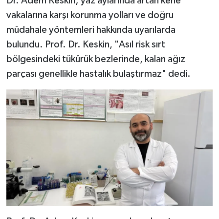
Dr. Adem Keskin; yaz aylarında artan kene
vakalarına karşı korunma yolları ve doğru
YAŞAM
müdahale yöntemleri hakkında uyarılarda
bulundu. Prof. Dr. Keskin, "Asıl risk sırt
bölgesindeki tükürük bezlerinde, kalan ağız
parçası genellikle hastalık bulaştırmaz" dedi.