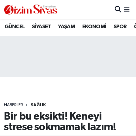
ARAMIZDAN AYRILANLAR
Sivas Nöbetçi Eczaneler
GÜNCEL
SİYASET
YAŞAM
EKONOMİ
SPOR
ASAYİŞ
Sivas Hava Durumu
DİĞER
Sivas Namaz Vakitleri
DÜNYA
Sivas Trafik Yoğunluk Haritası
EĞİTİM
Süper Lig Puan Durumu ve Fikstür
EKONOMİ
Tüm Manşetler
HABERLER
SAĞLIK
Bir bu eksikti! Keneyi
GÜNCEL
Son Dakika Haberleri
strese sokmamak lazım!
KÜLTÜR
Haber Arşivi