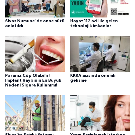
Sivas Numune'de anne sütü
Hayat 112 acil ile gelen
anlatıldı
teknolojik imkanlar
Paranız Çöp Olabilir!
KKKA aşısında önemli
Implant Kaybının En Büyük
gelişme
Nedeni Sigara Kullanımı!
Sivas'ta Sağlık Yatırımı
Yazın Serinlemek İsterken