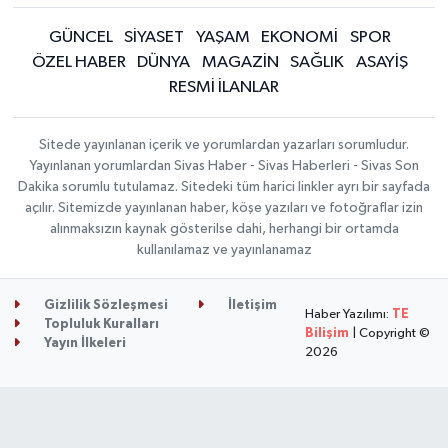
GÜNCEL
SİYASET
YAŞAM
EKONOMİ
SPOR
ÖZEL HABER
DÜNYA
MAGAZİN
SAĞLIK
ASAYİŞ
RESMİ İLANLAR
Sitede yayınlanan içerik ve yorumlardan yazarları sorumludur.
Yayınlanan yorumlardan Sivas Haber - Sivas Haberleri - Sivas Son
Dakika sorumlu tutulamaz. Sitedeki tüm harici linkler ayrı bir sayfada
açılır. Sitemizde yayınlanan haber, köşe yazıları ve fotoğraflar izin
alınmaksızın kaynak gösterilse dahi, herhangi bir ortamda
kullanılamaz ve yayınlanamaz
Gizlilik Sözleşmesi
İletişim
Haber Yazılımı:
TE
Topluluk Kuralları
Bilişim
| Copyright ©
Yayın İlkeleri
2026