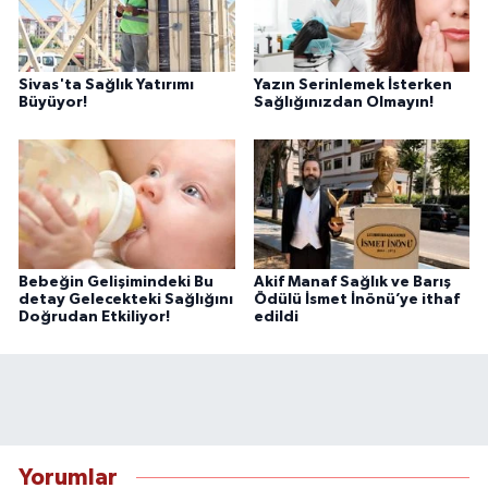
Sivas'ta Sağlık Yatırımı
Yazın Serinlemek İsterken
Büyüyor!
Sağlığınızdan Olmayın!
Bebeğin Gelişimindeki Bu
Akif Manaf Sağlık ve Barış
detay Gelecekteki Sağlığını
Ödülü İsmet İnönü’ye ithaf
Doğrudan Etkiliyor!
edildi
Yorumlar