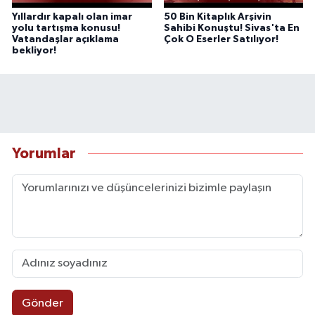
Yıllardır kapalı olan imar
50 Bin Kitaplık Arşivin
yolu tartışma konusu!
Sahibi Konuştu! Sivas'ta En
Vatandaşlar açıklama
Çok O Eserler Satılıyor!
bekliyor!
Yorumlar
Gönder