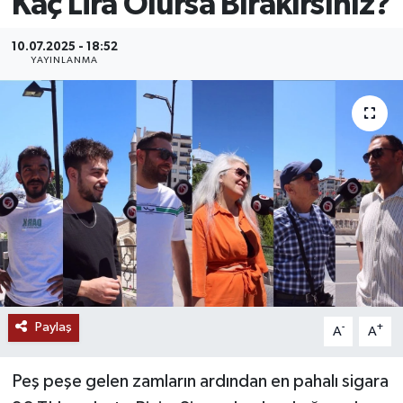
Kaç Lira Olursa Bırakırsınız?
MAGAZİN
10.07.2025 - 18:52
YAYINLANMA
ÖZEL HABER
RESMİ İLANLAR
SAĞLIK
SİYASET
SOSYAL YARDIMLAR
SPONSORLU YAZI
Paylaş
-
+
A
A
SPOR
Peş peşe gelen zamların ardından en pahalı sigara
TEKNOLOJİ