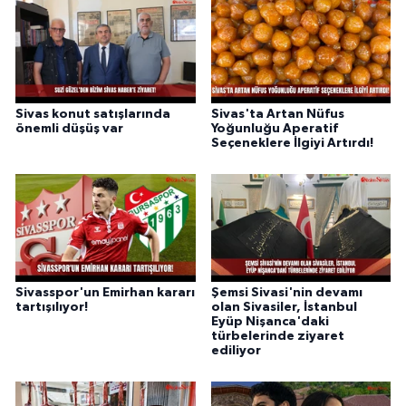
Sivas konut satışlarında
Sivas'ta Artan Nüfus
önemli düşüş var
Yoğunluğu Aperatif
Seçeneklere İlgiyi Artırdı!
Sivasspor'un Emirhan kararı
Şemsi Sivasi'nin devamı
tartışılıyor!
olan Sivasiler, İstanbul
Eyüp Nişanca'daki
türbelerinde ziyaret
ediliyor