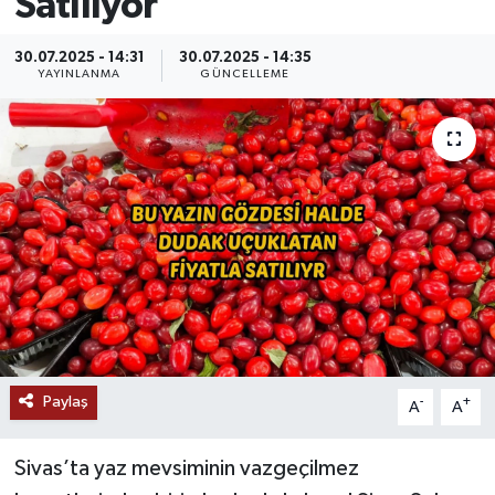
Satılıyor
MAGAZİN
30.07.2025 - 14:31
30.07.2025 - 14:35
YAYINLANMA
GÜNCELLEME
ÖZEL HABER
RESMİ İLANLAR
SAĞLIK
SİYASET
SOSYAL YARDIMLAR
SPONSORLU YAZI
Paylaş
-
+
A
A
SPOR
Sivas’ta yaz mevsiminin vazgeçilmez
TEKNOLOJİ