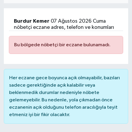
MAGAZİN
Burdur
Kemer
07 Ağustos 2026 Cuma
ÖZEL HABER
nöbetçi eczane adres, telefon ve konumları
RESMİ İLANLAR
Bu bölgede nöbetçi bir eczane bulunamadı.
SAĞLIK
SİYASET
Her eczane gece boyunca açık olmayabilir, bazıları
sadece gerektiğinde açık kalabilir veya
SOSYAL YARDIMLAR
beklenmedik durumlar nedeniyle nöbete
gelemeyebilir. Bu nedenle, yola çıkmadan önce
SPONSORLU YAZI
eczanenin açık olduğunu telefon aracılığıyla teyit
etmeniz iyi bir fikir olacaktır.
SPOR
TEKNOLOJİ