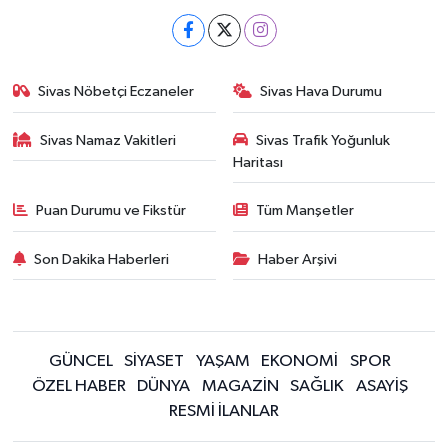
Sivas Nöbetçi Eczaneler
Sivas Hava Durumu
Sivas Namaz Vakitleri
Sivas Trafik Yoğunluk
Haritası
Puan Durumu ve Fikstür
Tüm Manşetler
Son Dakika Haberleri
Haber Arşivi
GÜNCEL
SİYASET
YAŞAM
EKONOMİ
SPOR
ÖZEL HABER
DÜNYA
MAGAZİN
SAĞLIK
ASAYİŞ
RESMİ İLANLAR