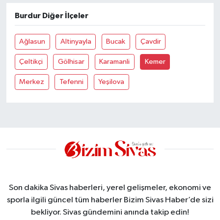
Burdur Diğer İlçeler
YAŞAM
Ağlasun
Altinyayla
Bucak
Çavdir
Çeltikçi
Gölhisar
Karamanli
Kemer
Merkez
Tefenni
Yeşilova
Son dakika Sivas haberleri, yerel gelişmeler, ekonomi ve
sporla ilgili güncel tüm haberler Bizim Sivas Haber’de sizi
bekliyor. Sivas gündemini anında takip edin!