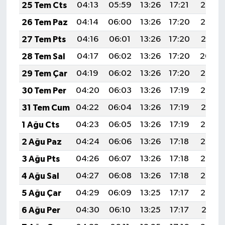
25 Tem Cts
04:13
05:59
13:26
17:21
20:43
26 Tem Paz
04:14
06:00
13:26
17:20
20:42
27 Tem Pts
04:16
06:01
13:26
17:20
20:41
28 Tem Sal
04:17
06:02
13:26
17:20
20:40
29 Tem Çar
04:19
06:02
13:26
17:20
20:39
30 Tem Per
04:20
06:03
13:26
17:19
20:38
31 Tem Cum
04:22
06:04
13:26
17:19
20:37
1 Ağu Cts
04:23
06:05
13:26
17:19
20:36
2 Ağu Paz
04:24
06:06
13:26
17:18
20:35
3 Ağu Pts
04:26
06:07
13:26
17:18
20:34
4 Ağu Sal
04:27
06:08
13:26
17:18
20:33
5 Ağu Çar
04:29
06:09
13:25
17:17
20:32
6 Ağu Per
04:30
06:10
13:25
17:17
20:31