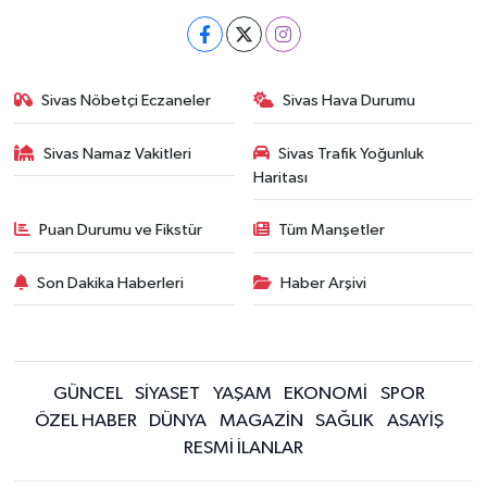
Sivas Nöbetçi Eczaneler
Sivas Hava Durumu
Sivas Namaz Vakitleri
Sivas Trafik Yoğunluk
Haritası
Puan Durumu ve Fikstür
Tüm Manşetler
Son Dakika Haberleri
Haber Arşivi
GÜNCEL
SİYASET
YAŞAM
EKONOMİ
SPOR
ÖZEL HABER
DÜNYA
MAGAZİN
SAĞLIK
ASAYİŞ
RESMİ İLANLAR