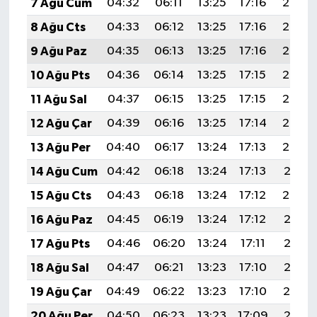
7 Ağu Cum
04:32
06:11
13:25
17:16
20:30
8 Ağu Cts
04:33
06:12
13:25
17:16
20:29
9 Ağu Paz
04:35
06:13
13:25
17:16
20:27
10 Ağu Pts
04:36
06:14
13:25
17:15
20:26
11 Ağu Sal
04:37
06:15
13:25
17:15
20:25
12 Ağu Çar
04:39
06:16
13:25
17:14
20:24
13 Ağu Per
04:40
06:17
13:24
17:13
20:22
14 Ağu Cum
04:42
06:18
13:24
17:13
20:21
15 Ağu Cts
04:43
06:18
13:24
17:12
20:20
16 Ağu Paz
04:45
06:19
13:24
17:12
20:18
17 Ağu Pts
04:46
06:20
13:24
17:11
20:17
18 Ağu Sal
04:47
06:21
13:23
17:10
20:15
19 Ağu Çar
04:49
06:22
13:23
17:10
20:14
20 Ağu Per
04:50
06:23
13:23
17:09
20:13