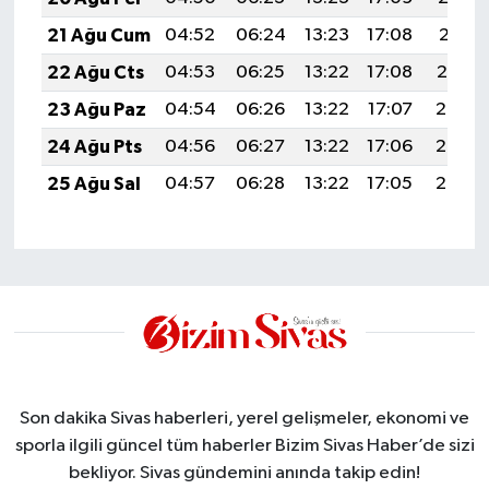
21 Ağu Cum
04:52
06:24
13:23
17:08
20:11
22 Ağu Cts
04:53
06:25
13:22
17:08
20:10
23 Ağu Paz
04:54
06:26
13:22
17:07
20:08
24 Ağu Pts
04:56
06:27
13:22
17:06
20:07
25 Ağu Sal
04:57
06:28
13:22
17:05
20:05
Son dakika Sivas haberleri, yerel gelişmeler, ekonomi ve
sporla ilgili güncel tüm haberler Bizim Sivas Haber’de sizi
bekliyor. Sivas gündemini anında takip edin!