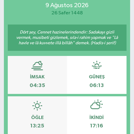
9 Ağustos 2026
MAGAZİN
26 Safer 1448
ÖZEL HABER
Dört şey, Cennet hazinelerindendir: Sadakayı gizli
vermek, musibeti gizlemek, sıla-i rahim yapmak ve "Lâ
RESMİ İLANLAR
havle ve lâ kuvvete illâ billâh" demek. (Hadis-i şerif)
SAĞLIK
SİYASET
İMSAK
GÜNEŞ
04:35
06:13
SOSYAL YARDIMLAR
SPONSORLU YAZI
SPOR
ÖĞLE
İKINDI
13:25
17:16
TEKNOLOJİ