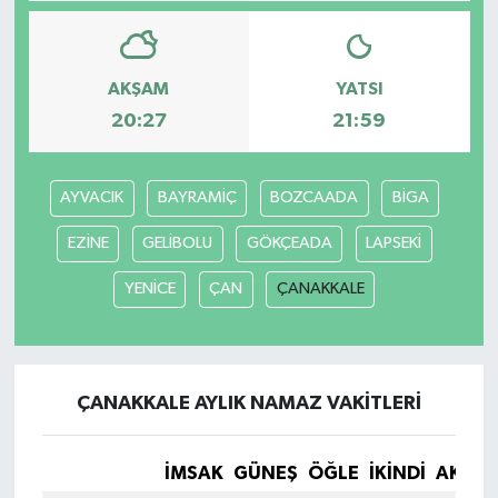
YAŞAM
AKŞAM
YATSI
20:27
21:59
AYVACIK
BAYRAMİÇ
BOZCAADA
BİGA
EZİNE
GELİBOLU
GÖKÇEADA
LAPSEKİ
YENİCE
ÇAN
ÇANAKKALE
ÇANAKKALE AYLIK NAMAZ VAKITLERI
İMSAK
GÜNEŞ
ÖĞLE
İKINDI
AKŞA