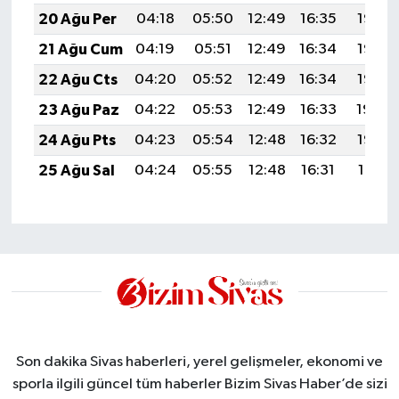
20 Ağu Per
04:18
05:50
12:49
16:35
19:38
21 Ağu Cum
04:19
05:51
12:49
16:34
19:37
22 Ağu Cts
04:20
05:52
12:49
16:34
19:36
23 Ağu Paz
04:22
05:53
12:49
16:33
19:34
24 Ağu Pts
04:23
05:54
12:48
16:32
19:33
25 Ağu Sal
04:24
05:55
12:48
16:31
19:31
Son dakika Sivas haberleri, yerel gelişmeler, ekonomi ve
sporla ilgili güncel tüm haberler Bizim Sivas Haber’de sizi