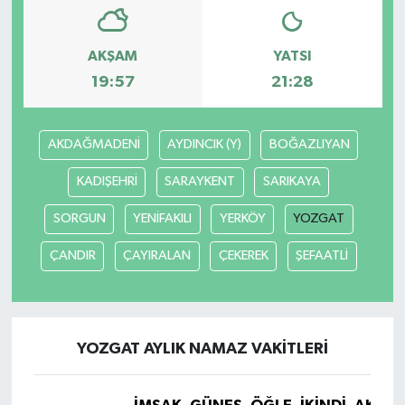
YAŞAM
AKŞAM
YATSI
19:57
21:28
AKDAĞMADENİ
AYDINCIK (Y)
BOĞAZLIYAN
KADIŞEHRİ
SARAYKENT
SARIKAYA
SORGUN
YENİFAKILI
YERKÖY
YOZGAT
ÇANDIR
ÇAYIRALAN
ÇEKEREK
ŞEFAATLİ
YOZGAT AYLIK NAMAZ VAKITLERI