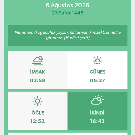
6 Ağustos 2026
MAGAZİN
23 Safer 1448
ÖZEL HABER
Nemmâm (koğuculuk yapan, laf taşıyan kimse) Cennet'e
giremez. (Hadis-i şerif)
RESMİ İLANLAR
SAĞLIK
SİYASET
İMSAK
GÜNEŞ
03:58
05:37
SOSYAL YARDIMLAR
SPONSORLU YAZI
ÖĞLE
İKINDI
SPOR
12:52
16:43
TEKNOLOJİ