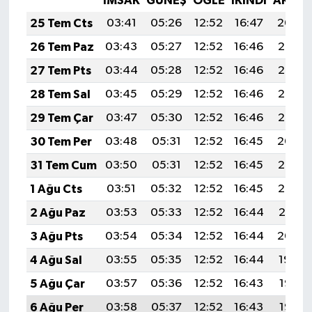
İMSAK
GÜNEŞ
ÖĞLE
İKINDI
AKŞA
25 Tem Cts
03:41
05:26
12:52
16:47
20:09
26 Tem Paz
03:43
05:27
12:52
16:46
20:08
27 Tem Pts
03:44
05:28
12:52
16:46
20:07
28 Tem Sal
03:45
05:29
12:52
16:46
20:06
29 Tem Çar
03:47
05:30
12:52
16:46
20:05
30 Tem Per
03:48
05:31
12:52
16:45
20:04
31 Tem Cum
03:50
05:31
12:52
16:45
20:03
1 Ağu Cts
03:51
05:32
12:52
16:45
20:02
2 Ağu Paz
03:53
05:33
12:52
16:44
20:01
3 Ağu Pts
03:54
05:34
12:52
16:44
20:00
4 Ağu Sal
03:55
05:35
12:52
16:44
19:59
5 Ağu Çar
03:57
05:36
12:52
16:43
19:58
6 Ağu Per
03:58
05:37
12:52
16:43
19:57