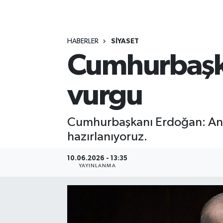
MAGAZİN
HABERLER
SİYASET
ÖZEL HABER
Cumhurbaşk
RESMİ İLANLAR
vurgu
SAĞLIK
SİYASET
Cumhurbaşkanı Erdoğan: Ankar
hazırlanıyoruz.
SOSYAL YARDIMLAR
10.06.2026 - 13:35
YAYINLANMA
SPONSORLU YAZI
SPOR
TEKNOLOJİ