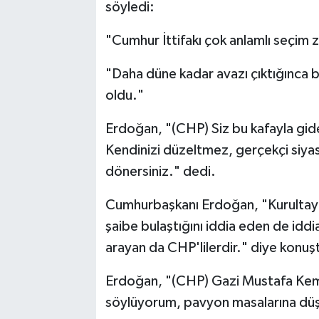
söyledi:
"Cumhur İttifakı çok anlamlı seçim z
"Daha düne kadar avazı çıktığınca b
oldu."
Erdoğan, "(CHP) Siz bu kafayla gide
Kendinizi düzeltmez, gerçekçi siy
dönersiniz." dedi.
Cumhurbaşkanı Erdoğan, "Kurultaya i
şaibe bulaştığını iddia eden de idd
arayan da CHP'lilerdir." diye konuş
Erdoğan, "(CHP) Gazi Mustafa Kemal'
söylüyorum, pavyon masalarına düşüre