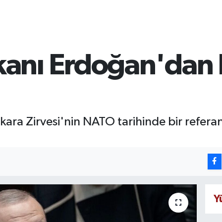
anı Erdoğan'dan
a Zirvesi'nin NATO tarihinde bir referans
Y