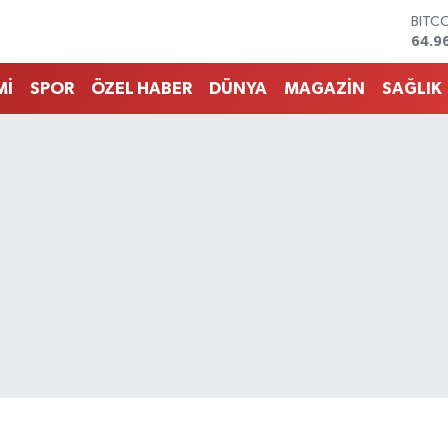
DOL
47,7
EUR
55,2
Mİ
SPOR
ÖZEL HABER
DÜNYA
MAGAZİN
SAĞLIK
STER
64,4
GRAM
6660
BİST
13.7
BITC
64.9