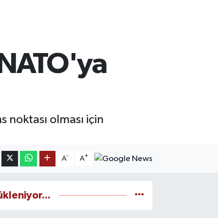
 NATO'ya
 noktası olması için
-
+
A
A
ükleniyor...