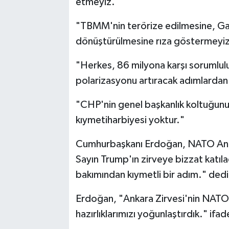
etmeyiz."
"TBMM'nin terörize edilmesine, Gaz
dönüştürülmesine rıza göstermeyiz
"Herkes, 86 milyona karşı sorumlul
polarizasyonu artıracak adımlardan 
"CHP'nin genel başkanlık koltuğunu k
kıymetiharbiyesi yoktur."
Cumhurbaşkanı Erdoğan, NATO Ankar
Sayın Trump'ın zirveye bizzat katılac
bakımından kıymetli bir adım." dedi
Erdoğan, "Ankara Zirvesi'nin NATO'n
hazırlıklarımızı yoğunlaştırdık." ifade