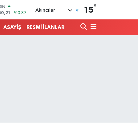
°
AR
15
Akıncılar
436
%0.18
O
510
%0.32
ASAYİŞ
RESMİ İLANLAR
LİN
811
%0.38
 ALTIN
.55
%0.03
100
79
%-14
OIN
60,21
%0.87