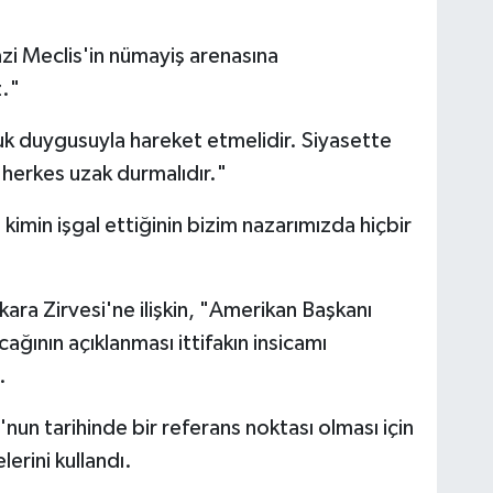
i Meclis'in nümayiş arenasına
."
uk duygusuyla hareket etmelidir. Siyasette
herkes uzak durmalıdır."
imin işgal ettiğinin bizim nazarımızda hiçbir
a Zirvesi'ne ilişkin, "Amerikan Başkanı
ağının açıklanması ittifakın insicamı
.
un tarihinde bir referans noktası olması için
lerini kullandı.