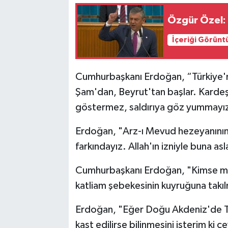
Özgür Özel: 
İçeriği Görünt
Cumhurbaşkanı Erdoğan, “Türkiye'n
Şam'dan, Beyrut'tan başlar. Kardeş
göstermez, saldırıya göz yummayız
Erdoğan, "Arz-ı Mevud hezeyanının 
farkındayız. Allah'ın izniyle buna 
Cumhurbaşkanı Erdoğan, "Kimse ma
katliam şebekesinin kuyruğuna takılm
Erdoğan, "Eğer Doğu Akdeniz'de Tür
kast edilirse bilinmesini isterim ki 