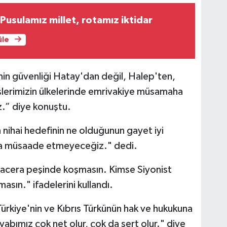
Pusulamız millet, rotamız iktidar
üle
in güvenliği Hatay'dan değil, Halep'ten,
lerimizin ülkelerinde emrivakiye müsamaha
.” diye konuştu.
nihai hedefinin ne olduğunun gayet iyi
asla müsaade etmeyeceğiz." dedi.
cera peşinde koşmasın. Kimse Siyonist
asın." ifadelerini kullandı.
kiye'nin ve Kıbrıs Türkünün hak ve hukukuna
cevabımız çok net olur, çok da sert olur." diye