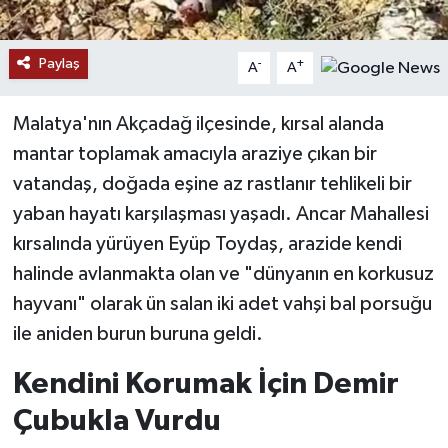
YAŞAM
Paylaş
-
+
A
A
Malatya'nın Akçadağ ilçesinde, kırsal alanda
mantar toplamak amacıyla araziye çıkan bir
vatandaş, doğada eşine az rastlanır tehlikeli bir
yaban hayatı karşılaşması yaşadı. Ancar Mahallesi
kırsalında yürüyen Eyüp Toydaş, arazide kendi
halinde avlanmakta olan ve "dünyanın en korkusuz
hayvanı" olarak ün salan iki adet vahşi bal porsuğu
ile aniden burun buruna geldi.
Kendini Korumak İçin Demir
Çubukla Vurdu