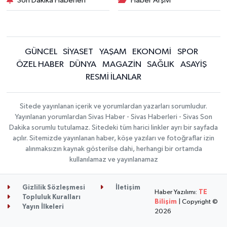
Son Dakika Haberleri
Haber Arşivi
GÜNCEL
SİYASET
YAŞAM
EKONOMİ
SPOR
ÖZEL HABER
DÜNYA
MAGAZİN
SAĞLIK
ASAYİŞ
RESMİ İLANLAR
Sitede yayınlanan içerik ve yorumlardan yazarları sorumludur.
Yayınlanan yorumlardan Sivas Haber - Sivas Haberleri - Sivas Son
Dakika sorumlu tutulamaz. Sitedeki tüm harici linkler ayrı bir sayfada
açılır. Sitemizde yayınlanan haber, köşe yazıları ve fotoğraflar izin
alınmaksızın kaynak gösterilse dahi, herhangi bir ortamda
kullanılamaz ve yayınlanamaz
Gizlilik Sözleşmesi
İletişim
Haber Yazılımı:
TE
Topluluk Kuralları
Bilişim
| Copyright ©
Yayın İlkeleri
2026