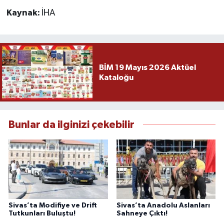
Kaynak:
İHA
BİM 19 Mayıs 2026 Aktüel
Kataloğu
Bunlar da ilginizi çekebilir
Sivas’ta Modifiye ve Drift
Sivas’ta Anadolu Aslanları
Tutkunları Buluştu!
Sahneye Çıktı!