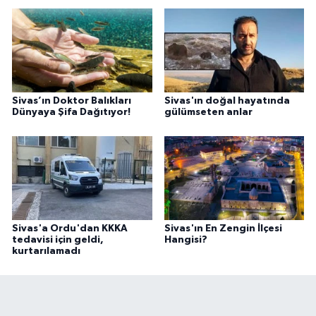
Sivas’ın Doktor Balıkları
Sivas'ın doğal hayatında
Dünyaya Şifa Dağıtıyor!
gülümseten anlar
Sivas'a Ordu'dan KKKA
Sivas'ın En Zengin İlçesi
tedavisi için geldi,
Hangisi?
kurtarılamadı