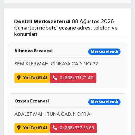
MAGAZİN
Denizli
Merkezefendi
08 Ağustos 2026
ÖZEL HABER
Cumartesi nöbetçi eczane adres, telefon ve
konumları
RESMİ İLANLAR
Altınova Eczanesi
Merkezefendi
SAĞLIK
ŞEMİKLER MAH. CİNKAYA CAD. NO:37
SİYASET
Yol Tarifi Al
0 (258) 371 71 40
SOSYAL YARDIMLAR
Özgen Eczanesi
Merkezefendi
SPONSORLU YAZI
ADALET MAH. TUNA CAD. NO:11 A
SPOR
Yol Tarifi Al
0 (258) 377 33 63
TEKNOLOJİ