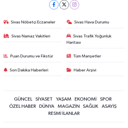
Sivas Nöbetçi Eczaneler
Sivas Hava Durumu
Sivas Namaz Vakitleri
Sivas Trafik Yoğunluk
Haritası
Puan Durumu ve Fikstür
Tüm Manşetler
Son Dakika Haberleri
Haber Arşivi
GÜNCEL
SİYASET
YAŞAM
EKONOMİ
SPOR
ÖZEL HABER
DÜNYA
MAGAZİN
SAĞLIK
ASAYİŞ
RESMİ İLANLAR