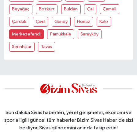
Beyağaç
Bozkurt
Buldan
Çal
Çameli
Çardak
Çivril
Güney
Honaz
Kale
Merkezefendi
Pamukkale
Sarayköy
Serinhisar
Tavas
Son dakika Sivas haberleri, yerel gelişmeler, ekonomi ve
sporla ilgili güncel tüm haberler Bizim Sivas Haber’de sizi
bekliyor. Sivas gündemini anında takip edin!