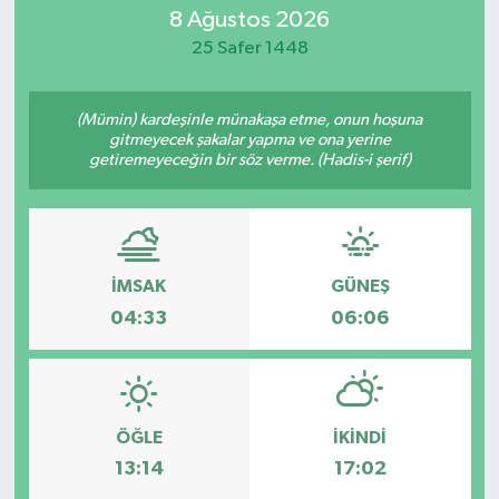
8 Ağustos 2026
MAGAZİN
25 Safer 1448
ÖZEL HABER
(Mümin) kardeşinle münakaşa etme, onun hoşuna
gitmeyecek şakalar yapma ve ona yerine
RESMİ İLANLAR
getiremeyeceğin bir söz verme. (Hadis-i şerif)
SAĞLIK
SİYASET
İMSAK
GÜNEŞ
04:33
06:06
SOSYAL YARDIMLAR
SPONSORLU YAZI
SPOR
ÖĞLE
İKINDI
13:14
17:02
TEKNOLOJİ