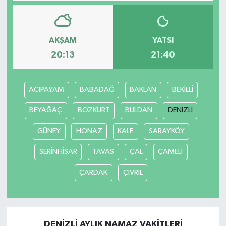
YAŞAM
AKŞAM
YATSI
20:13
21:40
ACIPAYAM
BABADAĞ
BAKLAN
BEKİLLİ
BEYAĞAÇ
BOZKURT
BULDAN
DENİZLİ
GÜNEY
HONAZ
KALE
SARAYKÖY
SERİNHİSAR
TAVAS
ÇAL
ÇAMELİ
ÇARDAK
ÇİVRİL
DENİZLİ AYLIK NAMAZ VAKITLERI