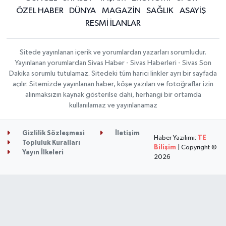
ÖZEL HABER
DÜNYA
MAGAZİN
SAĞLIK
ASAYİŞ
RESMİ İLANLAR
Sitede yayınlanan içerik ve yorumlardan yazarları sorumludur.
Yayınlanan yorumlardan Sivas Haber - Sivas Haberleri - Sivas Son
Dakika sorumlu tutulamaz. Sitedeki tüm harici linkler ayrı bir sayfada
açılır. Sitemizde yayınlanan haber, köşe yazıları ve fotoğraflar izin
alınmaksızın kaynak gösterilse dahi, herhangi bir ortamda
kullanılamaz ve yayınlanamaz
Gizlilik Sözleşmesi
İletişim
Haber Yazılımı:
TE
Topluluk Kuralları
Bilişim
| Copyright ©
Yayın İlkeleri
2026