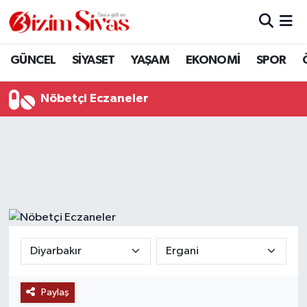
ARAMIZDAN AYRILANLAR
Sivas Nöbetçi Eczaneler
GÜNCEL
SİYASET
YAŞAM
EKONOMİ
SPOR
ASAYİŞ
Sivas Hava Durumu
Nöbetçi Eczaneler
DİĞER
Sivas Namaz Vakitleri
DÜNYA
Sivas Trafik Yoğunluk Haritası
EĞİTİM
Süper Lig Puan Durumu ve Fikstür
EKONOMİ
Tüm Manşetler
GÜNCEL
Son Dakika Haberleri
Paylaş
KÜLTÜR
Haber Arşivi