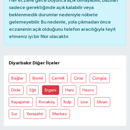
Her eczane gece boyunca açık olmayabilir, bazıları
sadece gerektiğinde açık kalabilir veya
YAŞAM
beklenmedik durumlar nedeniyle nöbete
gelemeyebilir. Bu nedenle, yola çıkmadan önce
eczanenin açık olduğunu telefon aracılığıyla teyit
etmeniz iyi bir fikir olacaktır.
Diyarbakır Diğer İlçeler
Bağlar
Bismil
Çermik
Çınar
Çüngüş
Dicle
Eğil
Ergani
Hani
Hazro
Kayapınar
Kocaköy
Kulp
Lice
Silvan
Sur
Yenişehir
Merkez