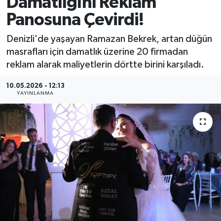
Damatlığını Reklam
Panosuna Çevirdi!
MAGAZİN
Denizli'de yaşayan Ramazan Bekrek, artan düğün
ÖZEL HABER
masrafları için damatlık üzerine 20 firmadan
reklam alarak maliyetlerin dörtte birini karşıladı.
RESMİ İLANLAR
10.05.2026 - 12:13
SAĞLIK
YAYINLANMA
SİYASET
SOSYAL YARDIMLAR
SPONSORLU YAZI
SPOR
TEKNOLOJİ