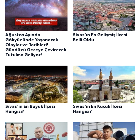
Ağustos Ayında
Sivas'ın En Gelişmiş İlçesi
Gökyüzünde Yaşanacak
Belli Oldu
Olaylar ve Tarihleri!
Gündüzü Geceye Çevirecek
Tutulma Geliyor!
Sivas'ın En Büyük İlçesi
Sivas'ın En Küçük İlçesi
Hangisi?
Hangisi?