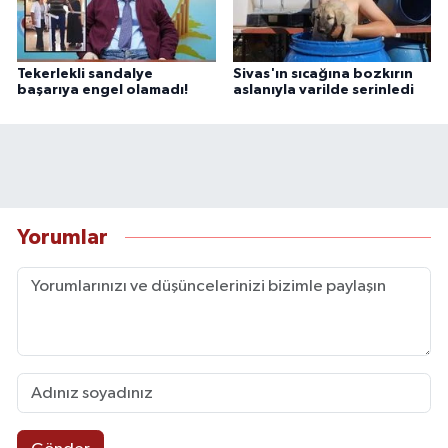
Tekerlekli sandalye
Sivas'ın sıcağına bozkırın
başarıya engel olamadı!
aslanıyla varilde serinledi
Yorumlar