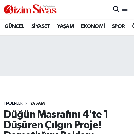
ARAMIZDAN AYRILANLAR
Sivas Nöbetçi Eczaneler
GÜNCEL
SİYASET
YAŞAM
EKONOMİ
SPOR
ASAYİŞ
Sivas Hava Durumu
DİĞER
Sivas Namaz Vakitleri
DÜNYA
Sivas Trafik Yoğunluk Haritası
EĞİTİM
Süper Lig Puan Durumu ve Fikstür
EKONOMİ
Tüm Manşetler
HABERLER
YAŞAM
Düğün Masrafını 4'te 1
GÜNCEL
Son Dakika Haberleri
Düşüren Çılgın Proje!
KÜLTÜR
Haber Arşivi