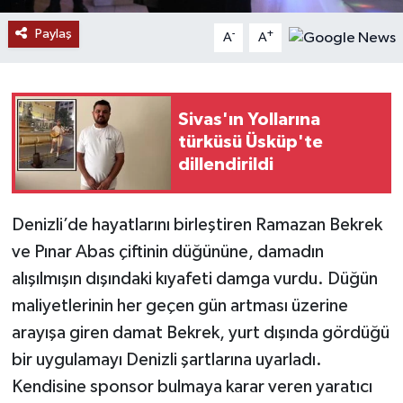
Paylaş
-
+
A
A
YAŞAM
Sivas'ın Yollarına
türküsü Üsküp'te
dillendirildi
Denizli’de hayatlarını birleştiren Ramazan Bekrek
ve Pınar Abas çiftinin düğününe, damadın
alışılmışın dışındaki kıyafeti damga vurdu. Düğün
maliyetlerinin her geçen gün artması üzerine
arayışa giren damat Bekrek, yurt dışında gördüğü
bir uygulamayı Denizli şartlarına uyarladı.
Kendisine sponsor bulmaya karar veren yaratıcı