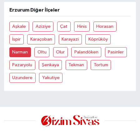
Erzurum Diğer İlçeler
YAŞAM
Aşkale
Aziziye
Çat
Hinis
Horasan
İspir
Karaçoban
Karayazi
Köprüköy
Narman
Oltu
Olur
Palandöken
Pasinler
Pazaryolu
Şenkaya
Tekman
Tortum
Uzundere
Yakutiye