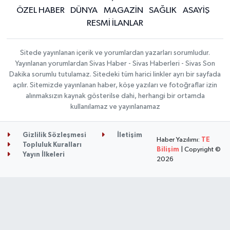
ÖZEL HABER
DÜNYA
MAGAZİN
SAĞLIK
ASAYİŞ
RESMİ İLANLAR
Sitede yayınlanan içerik ve yorumlardan yazarları sorumludur.
Yayınlanan yorumlardan Sivas Haber - Sivas Haberleri - Sivas Son
Dakika sorumlu tutulamaz. Sitedeki tüm harici linkler ayrı bir sayfada
açılır. Sitemizde yayınlanan haber, köşe yazıları ve fotoğraflar izin
alınmaksızın kaynak gösterilse dahi, herhangi bir ortamda
kullanılamaz ve yayınlanamaz
Gizlilik Sözleşmesi
İletişim
Haber Yazılımı:
TE
Topluluk Kuralları
Bilişim
| Copyright ©
Yayın İlkeleri
2026