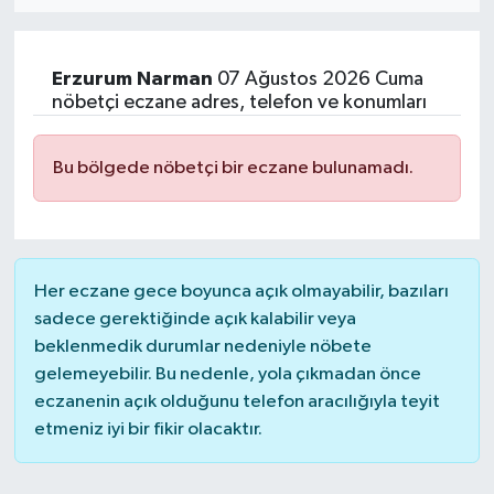
MAGAZİN
Erzurum
Narman
07 Ağustos 2026 Cuma
ÖZEL HABER
nöbetçi eczane adres, telefon ve konumları
RESMİ İLANLAR
Bu bölgede nöbetçi bir eczane bulunamadı.
SAĞLIK
SİYASET
Her eczane gece boyunca açık olmayabilir, bazıları
sadece gerektiğinde açık kalabilir veya
SOSYAL YARDIMLAR
beklenmedik durumlar nedeniyle nöbete
gelemeyebilir. Bu nedenle, yola çıkmadan önce
SPONSORLU YAZI
eczanenin açık olduğunu telefon aracılığıyla teyit
etmeniz iyi bir fikir olacaktır.
SPOR
TEKNOLOJİ