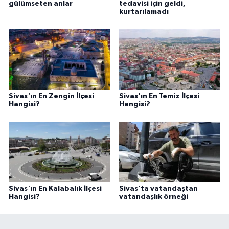
gülümseten anlar
tedavisi için geldi,
kurtarılamadı
Sivas'ın En Zengin İlçesi
Sivas'ın En Temiz İlçesi
Hangisi?
Hangisi?
Sivas'ın En Kalabalık İlçesi
Sivas'ta vatandaştan
Hangisi?
vatandaşlık örneği