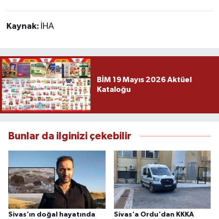
Kaynak:
İHA
BİM 19 Mayıs 2026 Aktüel
Kataloğu
Bunlar da ilginizi çekebilir
Sivas'ın doğal hayatında
Sivas'a Ordu'dan KKKA