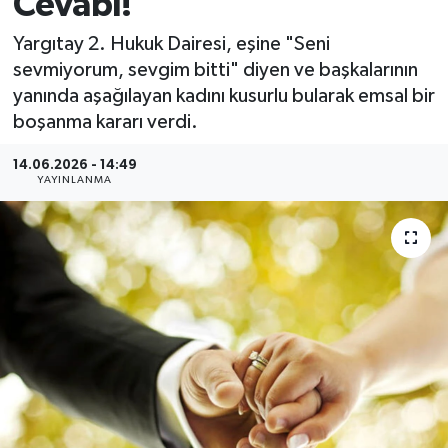
Cevabı!
MAGAZİN
Yargıtay 2. Hukuk Dairesi, eşine "Seni
sevmiyorum, sevgim bitti" diyen ve başkalarının
ÖZEL HABER
yanında aşağılayan kadını kusurlu bularak emsal bir
boşanma kararı verdi.
RESMİ İLANLAR
14.06.2026 - 14:49
YAYINLANMA
SAĞLIK
SİYASET
SOSYAL YARDIMLAR
SPONSORLU YAZI
SPOR
TEKNOLOJİ