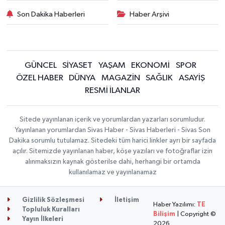
Son Dakika Haberleri
Haber Arşivi
GÜNCEL
SİYASET
YAŞAM
EKONOMİ
SPOR
ÖZEL HABER
DÜNYA
MAGAZİN
SAĞLIK
ASAYİŞ
RESMİ İLANLAR
Sitede yayınlanan içerik ve yorumlardan yazarları sorumludur.
Yayınlanan yorumlardan Sivas Haber - Sivas Haberleri - Sivas Son
Dakika sorumlu tutulamaz. Sitedeki tüm harici linkler ayrı bir sayfada
açılır. Sitemizde yayınlanan haber, köşe yazıları ve fotoğraflar izin
alınmaksızın kaynak gösterilse dahi, herhangi bir ortamda
kullanılamaz ve yayınlanamaz
Gizlilik Sözleşmesi
İletişim
Haber Yazılımı:
TE
Topluluk Kuralları
Bilişim
| Copyright ©
Yayın İlkeleri
2026