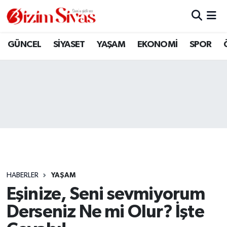
ARAMIZDAN AYRILANLAR
Sivas Nöbetçi Eczaneler
GÜNCEL
SİYASET
YAŞAM
EKONOMİ
SPOR
ASAYİŞ
Sivas Hava Durumu
DİĞER
Sivas Namaz Vakitleri
DÜNYA
Sivas Trafik Yoğunluk Haritası
EĞİTİM
Süper Lig Puan Durumu ve Fikstür
EKONOMİ
Tüm Manşetler
HABERLER
YAŞAM
Eşinize, Seni sevmiyorum
GÜNCEL
Son Dakika Haberleri
Derseniz Ne mi Olur? İşte
KÜLTÜR
Haber Arşivi