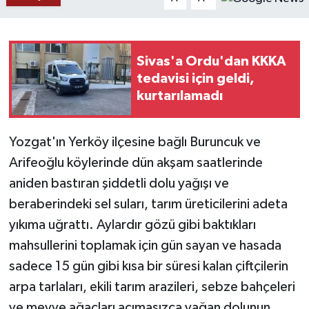
YAŞAM
Sivas'a Ordu'dan KKKA
tedavisi için geldi,
kurtarılamadı
Yozgat'ın Yerköy ilçesine bağlı Buruncuk ve
Arifeoğlu köylerinde dün akşam saatlerinde
aniden bastıran şiddetli dolu yağışı ve
beraberindeki sel suları, tarım üreticilerini adeta
yıkıma uğrattı. Aylardır gözü gibi baktıkları
mahsullerini toplamak için gün sayan ve hasada
sadece 15 gün gibi kısa bir süresi kalan çiftçilerin
arpa tarlaları, ekili tarım arazileri, sebze bahçeleri
ve meyve ağaçları acımasızca yağan dolunun