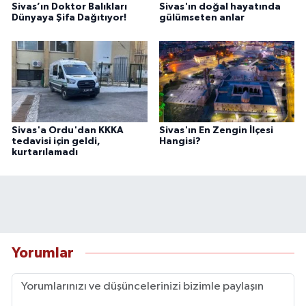
Sivas’ın Doktor Balıkları
Sivas'ın doğal hayatında
Dünyaya Şifa Dağıtıyor!
gülümseten anlar
Sivas'a Ordu'dan KKKA
Sivas'ın En Zengin İlçesi
tedavisi için geldi,
Hangisi?
kurtarılamadı
Yorumlar