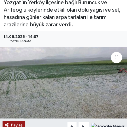
Yozgat'ın Yerköy ilçesine bağlı Buruncuk ve
Arifeoğlu köylerinde etkili olan dolu yağışı ve sel,
MAGAZİN
hasadına günler kalan arpa tarlaları ile tarım
arazilerine büyük zarar verdi.
ÖZEL HABER
14.06.2026 - 14:07
RESMİ İLANLAR
YAYINLANMA
SAĞLIK
SİYASET
SOSYAL YARDIMLAR
SPONSORLU YAZI
SPOR
Paylaş
TEKNOLOJİ
-
+
A
A