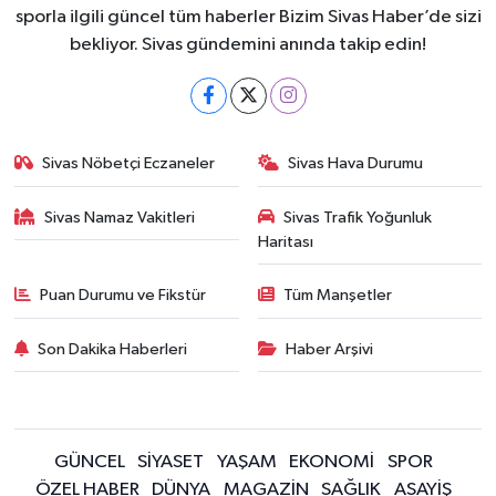
sporla ilgili güncel tüm haberler Bizim Sivas Haber’de sizi
bekliyor. Sivas gündemini anında takip edin!
Sivas Nöbetçi Eczaneler
Sivas Hava Durumu
Sivas Namaz Vakitleri
Sivas Trafik Yoğunluk
Haritası
Puan Durumu ve Fikstür
Tüm Manşetler
Son Dakika Haberleri
Haber Arşivi
GÜNCEL
SİYASET
YAŞAM
EKONOMİ
SPOR
ÖZEL HABER
DÜNYA
MAGAZİN
SAĞLIK
ASAYİŞ