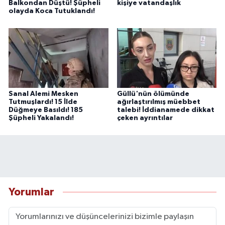
Balkondan Düştü! Şüpheli
kişiye vatandaşlık
olayda Koca Tutuklandı!
Sanal Alemi Mesken
Güllü'nün ölümünde
Tutmuşlardı! 15 İlde
ağırlaştırılmış müebbet
Düğmeye Basıldı! 185
talebi! İddianamede dikkat
Şüpheli Yakalandı!
çeken ayrıntılar
Yorumlar