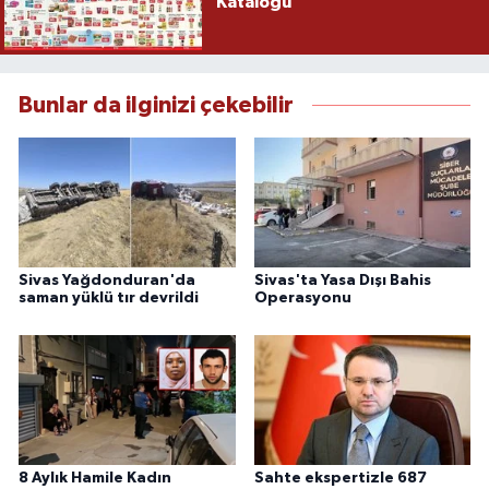
Kataloğu
Bunlar da ilginizi çekebilir
Sivas Yağdonduran'da
Sivas'ta Yasa Dışı Bahis
saman yüklü tır devrildi
Operasyonu
8 Aylık Hamile Kadın
Sahte ekspertizle 687