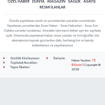
ÖZEL HABER
DÜNYA
MAGAZİN
SAĞLIK
ASAYİŞ
RESMİ İLANLAR
Sitede yayınlanan içerik ve yorumlardan yazarları sorumludur.
Yayınlanan yorumlardan Sivas Haber - Sivas Haberleri - Sivas Son
Dakika sorumlu tutulamaz. Sitedeki tüm harici linkler ayrı bir sayfada
açılır. Sitemizde yayınlanan haber, köşe yazıları ve fotoğraflar izin
alınmaksızın kaynak gösterilse dahi, herhangi bir ortamda
kullanılamaz ve yayınlanamaz
Gizlilik Sözleşmesi
İletişim
Haber Yazılımı:
TE
Topluluk Kuralları
Bilişim
| Copyright ©
Yayın İlkeleri
2026