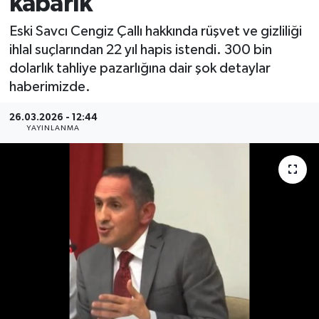
kabarık
MAGAZİN
Eski Savcı Cengiz Çallı hakkında rüşvet ve gizliliği
ihlal suçlarından 22 yıl hapis istendi. 300 bin
ÖZEL HABER
dolarlık tahliye pazarlığına dair şok detaylar
haberimizde.
RESMİ İLANLAR
26.03.2026 - 12:44
YAYINLANMA
SAĞLIK
SİYASET
SOSYAL YARDIMLAR
SPONSORLU YAZI
SPOR
TEKNOLOJİ