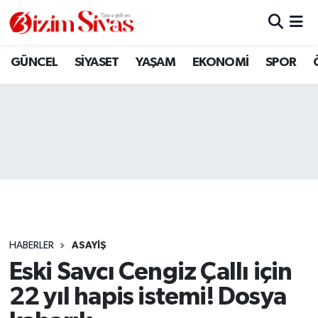
ARAMIZDAN AYRILANLAR
Sivas Nöbetçi Eczaneler
GÜNCEL
SİYASET
YAŞAM
EKONOMİ
SPOR
ASAYİŞ
Sivas Hava Durumu
DİĞER
Sivas Namaz Vakitleri
DÜNYA
Sivas Trafik Yoğunluk Haritası
EĞİTİM
Süper Lig Puan Durumu ve Fikstür
EKONOMİ
Tüm Manşetler
HABERLER
ASAYİŞ
Eski Savcı Cengiz Çallı için
GÜNCEL
Son Dakika Haberleri
22 yıl hapis istemi! Dosya
KÜLTÜR
Haber Arşivi