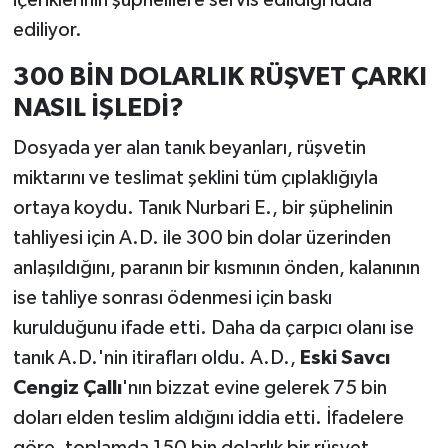
içeriklerinin şüphelilere servis edildiği iddia
ediliyor.
300 BİN DOLARLIK RÜŞVET ÇARKI
NASIL İŞLEDİ?
Dosyada yer alan tanık beyanları, rüşvetin
miktarını ve teslimat şeklini tüm çıplaklığıyla
ortaya koydu. Tanık Nurbari E., bir şüphelinin
tahliyesi için A.D. ile 300 bin dolar üzerinden
anlaşıldığını, paranın bir kısmının önden, kalanının
ise tahliye sonrası ödenmesi için baskı
kurulduğunu ifade etti. Daha da çarpıcı olanı ise
tanık A.D.'nin itirafları oldu. A.D.,
Eski Savcı
Cengiz Çallı
'nın bizzat evine gelerek 75 bin
doları elden teslim aldığını iddia etti. İfadelere
göre, toplamda 150 bin dolarlık bir rüşvet