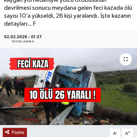
kaygan yol nedeniyle yolcu otobüsünün
devrilmesi sonucu meydana gelen feci kazada ölü
MAGAZİN
sayısı 10’a yükseldi, 26 kişi yaralandı. İşte kazanın
detayları…F
ÖZEL HABER
02.02.2026 - 01:37
RESMİ İLANLAR
YAYINLANMA
SAĞLIK
SİYASET
SOSYAL YARDIMLAR
SPONSORLU YAZI
SPOR
Paylaş
-
+
A
A
TEKNOLOJİ