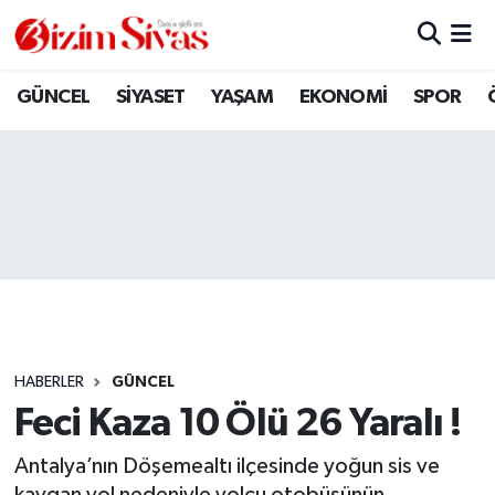
ARAMIZDAN AYRILANLAR
Sivas Nöbetçi Eczaneler
GÜNCEL
SİYASET
YAŞAM
EKONOMİ
SPOR
ASAYİŞ
Sivas Hava Durumu
DİĞER
Sivas Namaz Vakitleri
DÜNYA
Sivas Trafik Yoğunluk Haritası
EĞİTİM
Süper Lig Puan Durumu ve Fikstür
EKONOMİ
Tüm Manşetler
HABERLER
GÜNCEL
Feci Kaza 10 Ölü 26 Yaralı !
GÜNCEL
Son Dakika Haberleri
Antalya’nın Döşemealtı ilçesinde yoğun sis ve
KÜLTÜR
Haber Arşivi