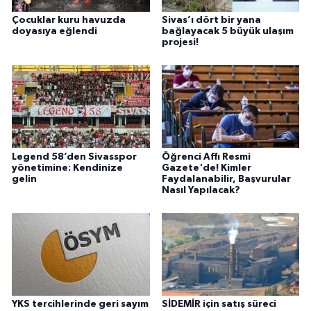
Çocuklar kuru havuzda
Sivas’ı dört bir yana
doyasıya eğlendi
bağlayacak 5 büyük ulaşım
projesi!
Legend 58’den Sivasspor
Öğrenci Affı Resmi
yönetimine: Kendinize
Gazete'de! Kimler
gelin
Faydalanabilir, Başvurular
Nasıl Yapılacak?
YKS tercihlerinde geri sayım
SİDEMİR için satış süreci