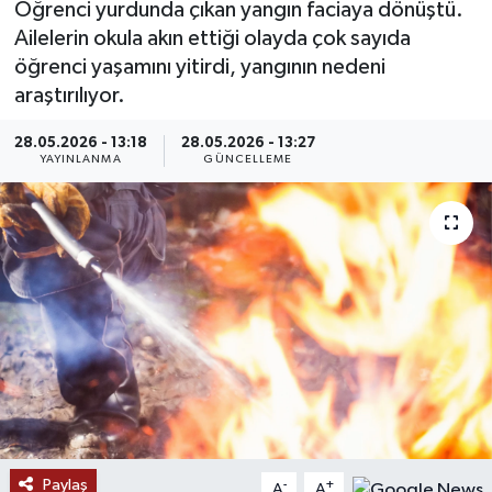
Öğrenci yurdunda çıkan yangın faciaya dönüştü.
Ailelerin okula akın ettiği olayda çok sayıda
MAGAZİN
öğrenci yaşamını yitirdi, yangının nedeni
araştırılıyor.
ÖZEL HABER
28.05.2026 - 13:18
28.05.2026 - 13:27
RESMİ İLANLAR
YAYINLANMA
GÜNCELLEME
SAĞLIK
SİYASET
SOSYAL YARDIMLAR
SPONSORLU YAZI
SPOR
Paylaş
TEKNOLOJİ
-
+
A
A