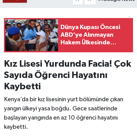
YAŞAM
Dünya Kupası Öncesi
ABD'ye Alınmayan
Hakem Ülkesinde
Kahraman Oldu!
Kız Lisesi Yurdunda Facia! Çok
Sayıda Öğrenci Hayatını
Kaybetti
Kenya’da bir kız lisesinin yurt bölümünde çıkan
yangın ülkeyi yasa boğdu. Gece saatlerinde
başlayan yangında en az 10 öğrenci hayatını
kaybetti.