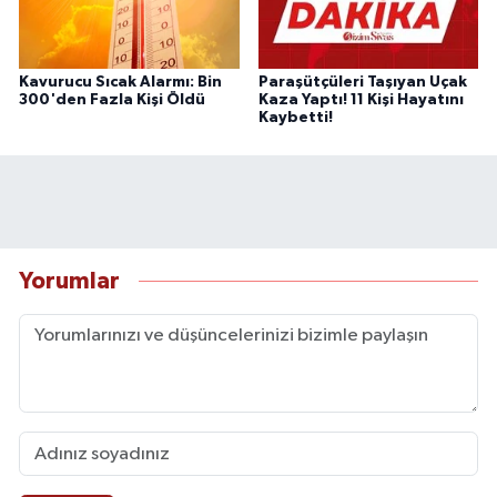
Kavurucu Sıcak Alarmı: Bin
Paraşütçüleri Taşıyan Uçak
300'den Fazla Kişi Öldü
Kaza Yaptı! 11 Kişi Hayatını
Kaybetti!
Yorumlar