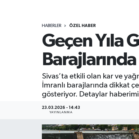
MAGAZİN
HABERLER
ÖZEL HABER
ÖZEL HABER
Geçen Yıla G
RESMİ İLANLAR
Barajlarınd
SAĞLIK
SİYASET
Sivas’ta etkili olan kar ve ya
İmranlı barajlarında dikkat çe
SOSYAL YARDIMLAR
gösteriyor. Detaylar haberimi
SPONSORLU YAZI
23.03.2026 - 14:43
YAYINLANMA
SPOR
TEKNOLOJİ