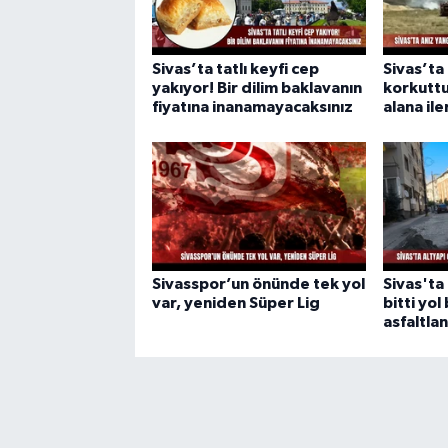
Sivas’ta tatlı keyfi cep
Sivas’ta
yakıyor! Bir dilim baklavanın
korkuttu
fiyatına inanamayacaksınız
alana ile
Sivasspor’un önünde tek yol
Sivas'ta 
var, yeniden Süper Lig
bitti yol 
asfaltla