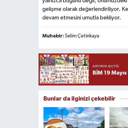
yalnızca bugünü değil, önümüzdeki 
gelişme olarak değerlendiriliyor. K
devam etmesini umutla bekliyor.
Muhabir:
Selim Çetinkaya
EDITÖRÜN SEÇTIĞI
BİM 19 Mayıs
Bunlar da ilginizi çekebilir