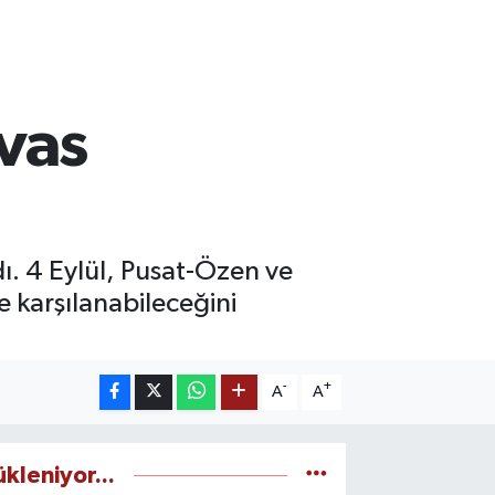
ivas
rdı. 4 Eylül, Pusat-Özen ve
e karşılanabileceğini
-
+
A
A
ükleniyor...