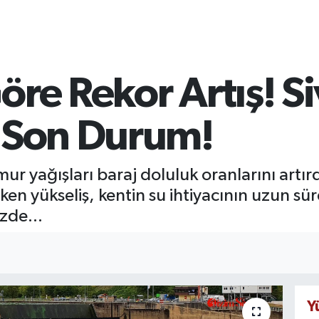
öre Rekor Artış! S
a Son Durum!
ğmur yağışları baraj doluluk oranlarını artı
ken yükseliş, kentin su ihtiyacının uzun sür
zde...
Y