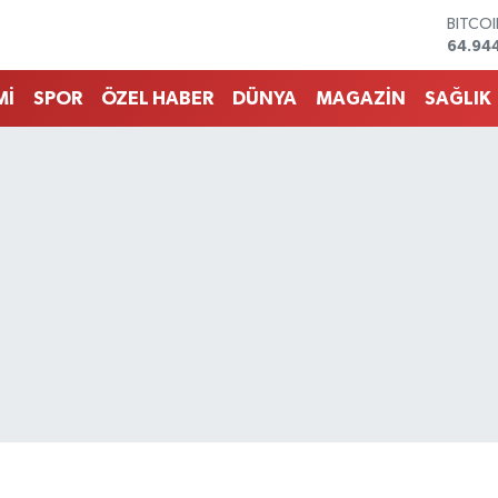
DOLA
47,74
EURO
55,25
Mİ
SPOR
ÖZEL HABER
DÜNYA
MAGAZİN
SAĞLIK
STERL
64,481
GRAM 
6660.
BİST1
13.779
BITCO
64.94