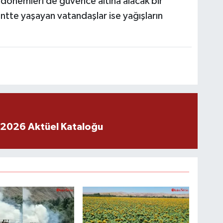
dönemleri de güvence altına alacak bir
entte yaşayan vatandaşlar ise yağışların
 2026 Aktüel Kataloğu