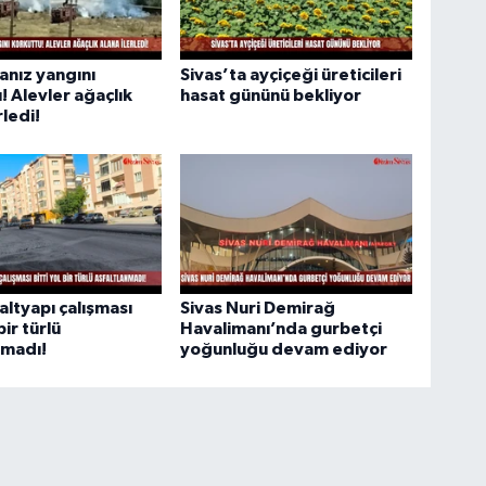
 anız yangını
Sivas’ta ayçiçeği üreticileri
! Alevler ağaçlık
hasat gününü bekliyor
rledi!
altyapı çalışması
Sivas Nuri Demirağ
bir türlü
Havalimanı’nda gurbetçi
nmadı!
yoğunluğu devam ediyor