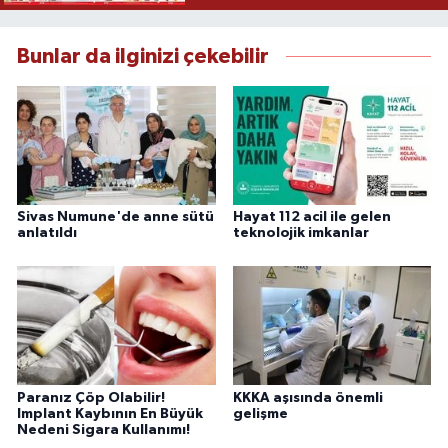
Bunlar da ilginizi çekebilir
Sivas Numune'de anne sütü
Hayat 112 acil ile gelen
anlatıldı
teknolojik imkanlar
Paranız Çöp Olabilir!
KKKA aşısında önemli
Implant Kaybının En Büyük
gelişme
Nedeni Sigara Kullanımı!