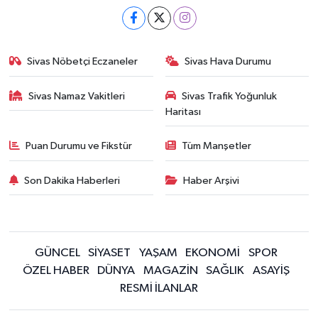
Sivas Nöbetçi Eczaneler
Sivas Hava Durumu
Sivas Namaz Vakitleri
Sivas Trafik Yoğunluk
Haritası
Puan Durumu ve Fikstür
Tüm Manşetler
Son Dakika Haberleri
Haber Arşivi
GÜNCEL
SİYASET
YAŞAM
EKONOMİ
SPOR
ÖZEL HABER
DÜNYA
MAGAZİN
SAĞLIK
ASAYİŞ
RESMİ İLANLAR