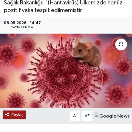
Sağlık Bakanlığı: "(Hantavirüs) Ülkemizde henüz
pozitif vaka tespit edilmemiştir"
MAGAZİN
08.05.2026 - 14:47
ÖZEL HABER
YAYINLANMA
RESMİ İLANLAR
SAĞLIK
SİYASET
SOSYAL YARDIMLAR
SPONSORLU YAZI
Paylaş
-
+
SPOR
A
A
TEKNOLOJİ