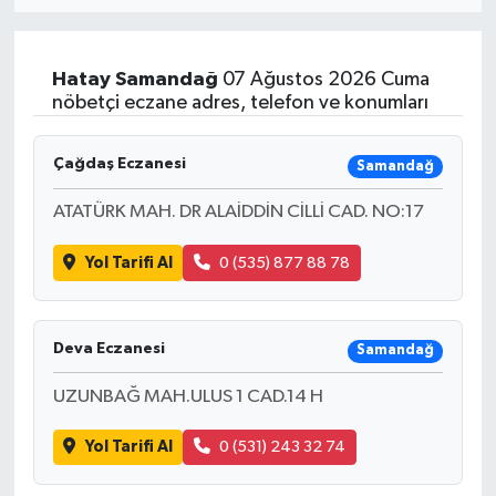
MAGAZİN
Hatay
Samandağ
07 Ağustos 2026 Cuma
ÖZEL HABER
nöbetçi eczane adres, telefon ve konumları
RESMİ İLANLAR
Çağdaş Eczanesi
Samandağ
SAĞLIK
ATATÜRK MAH. DR ALAİDDİN CİLLİ CAD. NO:17
Yol Tarifi Al
0 (535) 877 88 78
SİYASET
SOSYAL YARDIMLAR
Deva Eczanesi
Samandağ
SPONSORLU YAZI
UZUNBAĞ MAH.ULUS 1 CAD.14 H
SPOR
Yol Tarifi Al
0 (531) 243 32 74
TEKNOLOJİ