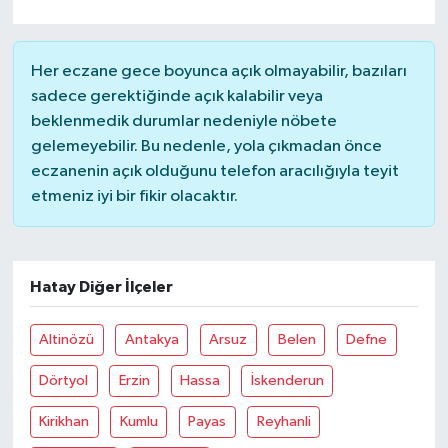
YAŞAM
Her eczane gece boyunca açık olmayabilir, bazıları
sadece gerektiğinde açık kalabilir veya
beklenmedik durumlar nedeniyle nöbete
gelemeyebilir. Bu nedenle, yola çıkmadan önce
eczanenin açık olduğunu telefon aracılığıyla teyit
etmeniz iyi bir fikir olacaktır.
Hatay Diğer İlçeler
Altinözü
Antakya
Arsuz
Belen
Defne
Dörtyol
Erzin
Hassa
İskenderun
Kirikhan
Kumlu
Payas
Reyhanli