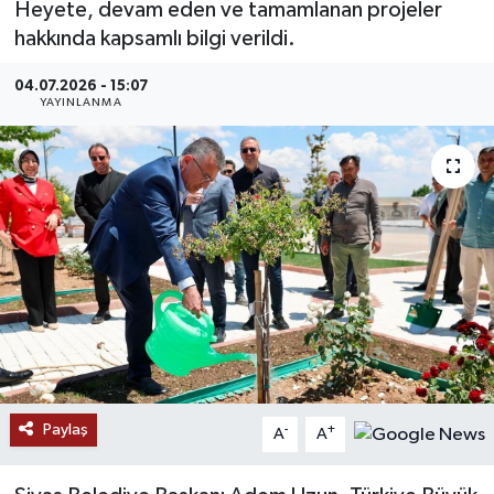
Heyete, devam eden ve tamamlanan projeler
hakkında kapsamlı bilgi verildi.
MAGAZİN
04.07.2026 - 15:07
ÖZEL HABER
YAYINLANMA
RESMİ İLANLAR
SAĞLIK
SİYASET
SOSYAL YARDIMLAR
SPONSORLU YAZI
Paylaş
-
+
SPOR
A
A
TEKNOLOJİ