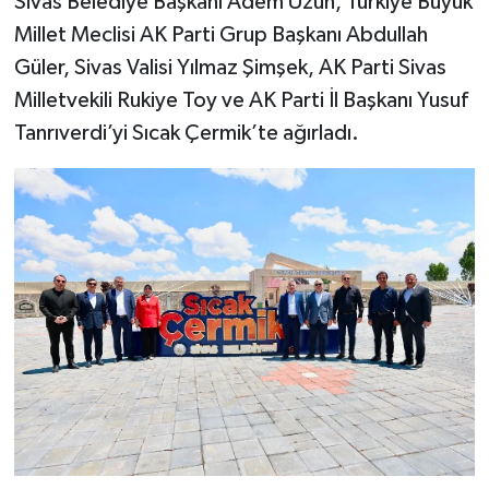
Sivas Belediye Başkanı Adem Uzun, Türkiye Büyük
Millet Meclisi AK Parti Grup Başkanı Abdullah
YAŞAM
Güler, Sivas Valisi Yılmaz Şimşek, AK Parti Sivas
Milletvekili Rukiye Toy ve AK Parti İl Başkanı Yusuf
Tanrıverdi’yi Sıcak Çermik’te ağırladı.