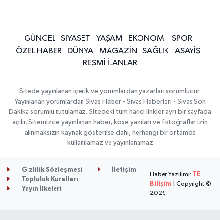
GÜNCEL
SİYASET
YAŞAM
EKONOMİ
SPOR
ÖZEL HABER
DÜNYA
MAGAZİN
SAĞLIK
ASAYİŞ
RESMİ İLANLAR
Sitede yayınlanan içerik ve yorumlardan yazarları sorumludur.
Yayınlanan yorumlardan Sivas Haber - Sivas Haberleri - Sivas Son
Dakika sorumlu tutulamaz. Sitedeki tüm harici linkler ayrı bir sayfada
açılır. Sitemizde yayınlanan haber, köşe yazıları ve fotoğraflar izin
alınmaksızın kaynak gösterilse dahi, herhangi bir ortamda
kullanılamaz ve yayınlanamaz
Gizlilik Sözleşmesi
İletişim
Haber Yazılımı:
TE
Topluluk Kuralları
Bilişim
| Copyright ©
Yayın İlkeleri
2026