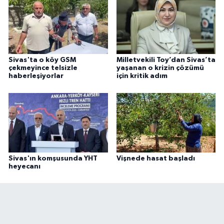
Sivas'ta o köy GSM
Milletvekili Toy’dan Sivas’ta
çekmeyince telsizle
yaşanan o krizin çözümü
haberleşiyorlar
için kritik adım
Sivas'ın komşusunda YHT
Vişnede hasat başladı
heyecanı