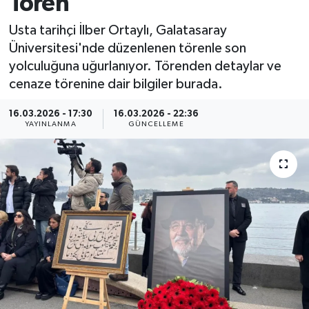
Tören
MAGAZİN
Usta tarihçi İlber Ortaylı, Galatasaray
Üniversitesi'nde düzenlenen törenle son
ÖZEL HABER
yolculuğuna uğurlanıyor. Törenden detaylar ve
cenaze törenine dair bilgiler burada.
RESMİ İLANLAR
16.03.2026 - 17:30
16.03.2026 - 22:36
YAYINLANMA
GÜNCELLEME
SAĞLIK
SİYASET
SOSYAL YARDIMLAR
SPONSORLU YAZI
SPOR
TEKNOLOJİ