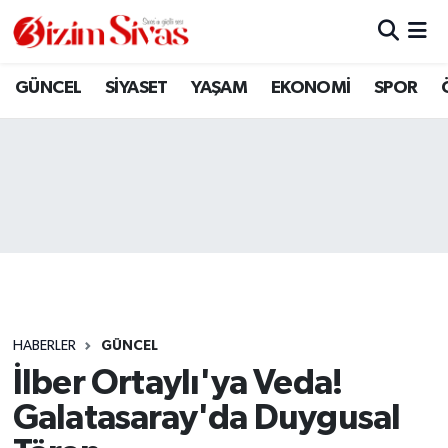
ARAMIZDAN AYRILANLAR
Sivas Nöbetçi Eczaneler
GÜNCEL
SİYASET
YAŞAM
EKONOMİ
SPOR
ASAYİŞ
Sivas Hava Durumu
DİĞER
Sivas Namaz Vakitleri
DÜNYA
Sivas Trafik Yoğunluk Haritası
EĞİTİM
Süper Lig Puan Durumu ve Fikstür
EKONOMİ
Tüm Manşetler
HABERLER
GÜNCEL
İlber Ortaylı'ya Veda!
GÜNCEL
Son Dakika Haberleri
Galatasaray'da Duygusal
KÜLTÜR
Haber Arşivi