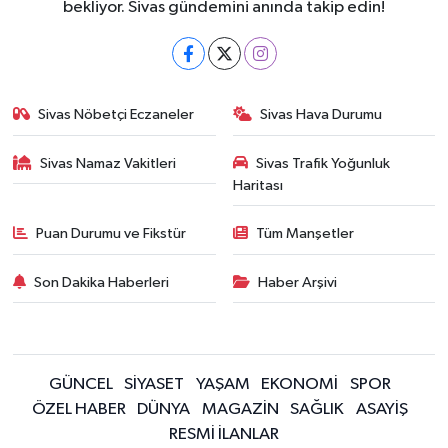
bekliyor. Sivas gündemini anında takip edin!
Sivas Nöbetçi Eczaneler
Sivas Hava Durumu
Sivas Namaz Vakitleri
Sivas Trafik Yoğunluk
Haritası
Puan Durumu ve Fikstür
Tüm Manşetler
Son Dakika Haberleri
Haber Arşivi
GÜNCEL
SİYASET
YAŞAM
EKONOMİ
SPOR
ÖZEL HABER
DÜNYA
MAGAZİN
SAĞLIK
ASAYİŞ
RESMİ İLANLAR