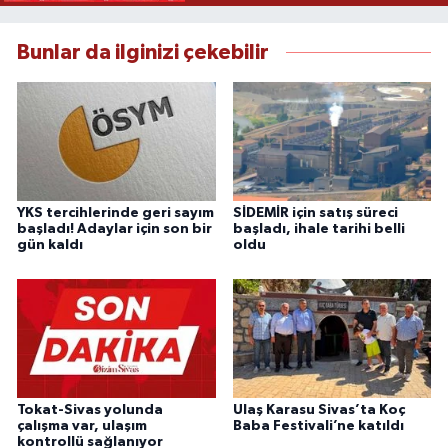
Bunlar da ilginizi çekebilir
YKS tercihlerinde geri sayım
SİDEMİR için satış süreci
başladı! Adaylar için son bir
başladı, ihale tarihi belli
gün kaldı
oldu
Tokat-Sivas yolunda
Ulaş Karasu Sivas’ta Koç
çalışma var, ulaşım
Baba Festivali’ne katıldı
kontrollü sağlanıyor