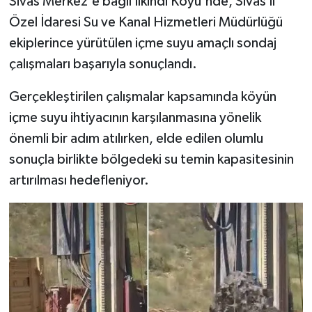
Sivas Merkez'e bağlı İlkindi Köyü'nde, Sivas İl
Özel İdaresi Su ve Kanal Hizmetleri Müdürlüğü
YAŞAM
ekiplerince yürütülen içme suyu amaçlı sondaj
çalışmaları başarıyla sonuçlandı.
Gerçekleştirilen çalışmalar kapsamında köyün
içme suyu ihtiyacının karşılanmasına yönelik
önemli bir adım atılırken, elde edilen olumlu
sonuçla birlikte bölgedeki su temin kapasitesinin
artırılması hedefleniyor.