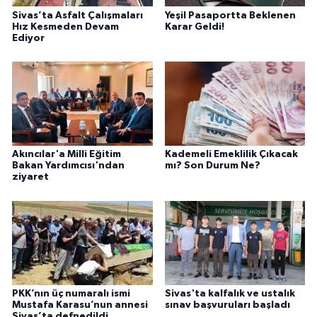
Sivas’ta Asfalt Çalışmaları
Yeşil Pasaportta Beklenen
Hız Kesmeden Devam
Karar Geldi!
Ediyor
Akıncılar'a Milli Eğitim
Kademeli Emeklilik Çıkacak
Bakan Yardımcısı'ndan
mı? Son Durum Ne?
ziyaret
PKK’nın üç numaralı ismi
Sivas'ta kalfalık ve ustalık
Mustafa Karasu’nun annesi
sınav başvuruları başladı
Sivas’ta defnedildi