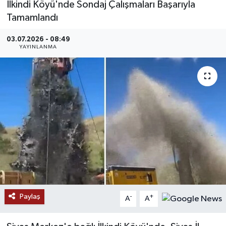
İlkindi Köyü'nde Sondaj Çalışmaları Başarıyla
Tamamlandı
MAGAZİN
03.07.2026 - 08:49
ÖZEL HABER
YAYINLANMA
RESMİ İLANLAR
SAĞLIK
SİYASET
SOSYAL YARDIMLAR
SPONSORLU YAZI
Paylaş
-
+
SPOR
A
A
TEKNOLOJİ