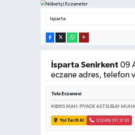
MAGAZİN
ÖZEL HABER
RESMİ İLANLAR
SAĞLIK
İsparta
Senirkent
09 A
SİYASET
eczane adres, telefon 
SOSYAL YARDIMLAR
Tola Eczanesi
SPONSORLU YAZI
KIBRIS MAH. PİYADE ASTSUBAY MU
SPOR
Yol Tarifi Al
0 (246) 511 21 10
TEKNOLOJİ