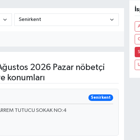
İ
S
U
ğustos 2026 Pazar nöbetçi
ve konumları
Senirkent
HARREM TUTUCU SOKAK NO:4