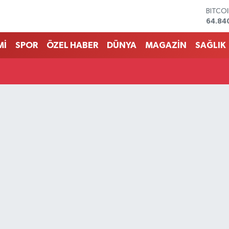
BITCO
64.84
DOLA
47,74
Mİ
SPOR
ÖZEL HABER
DÜNYA
MAGAZİN
SAĞLIK
EURO
55,25
STERL
64,48
GRAM 
6660.
BİST1
13.77