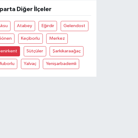
sparta Diğer İlçeler
Aksu
Atabey
Eğirdir
Gelendost
Gönen
Keçiborlu
Merkez
enirkent
Sütçüler
Şarkikaraağaç
luborlu
Yalvaç
Yenişarbademli