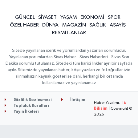
GÜNCEL
SİYASET
YAŞAM
EKONOMİ
SPOR
ÖZEL HABER
DÜNYA
MAGAZİN
SAĞLIK
ASAYİŞ
RESMİ İLANLAR
Sitede yayınlanan içerik ve yorumlardan yazarları sorumludur.
Yayınlanan yorumlardan Sivas Haber - Sivas Haberleri - Sivas Son
Dakika sorumlu tutulamaz. Sitedeki tüm harici linkler ayrı bir sayfada
açılır. Sitemizde yayınlanan haber, köşe yazıları ve fotoğraflar izin
alınmaksızın kaynak gösterilse dahi, herhangi bir ortamda
kullanılamaz ve yayınlanamaz
Gizlilik Sözleşmesi
İletişim
Haber Yazılımı:
TE
Topluluk Kuralları
Bilişim
| Copyright ©
Yayın İlkeleri
2026