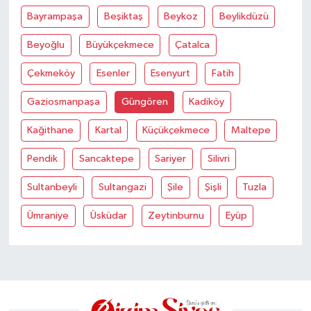
Bayrampaşa
Beşiktaş
Beykoz
Beylikdüzü
Beyoğlu
Büyükçekmece
Çatalca
Çekmeköy
Esenler
Esenyurt
Fatih
Gaziosmanpaşa
Güngören
Kadiköy
Kağithane
Kartal
Küçükçekmece
Maltepe
Pendik
Sancaktepe
Sariyer
Silivri
Sultanbeyli
Sultangazi
Şile
Şişli
Tuzla
Ümraniye
Üsküdar
Zeytinburnu
Eyüp