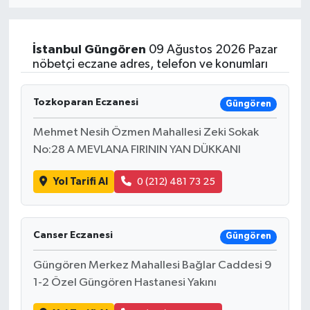
MAGAZİN
İstanbul
Güngören
09 Ağustos 2026 Pazar
ÖZEL HABER
nöbetçi eczane adres, telefon ve konumları
RESMİ İLANLAR
Tozkoparan Eczanesi
Güngören
SAĞLIK
Mehmet Nesih Özmen Mahallesi Zeki Sokak
No:28 A MEVLANA FIRININ YAN DÜKKANI
SİYASET
Yol Tarifi Al
0 (212) 481 73 25
SOSYAL YARDIMLAR
Canser Eczanesi
SPONSORLU YAZI
Güngören
Güngören Merkez Mahallesi Bağlar Caddesi 9
SPOR
1-2 Özel Güngören Hastanesi Yakını
TEKNOLOJİ