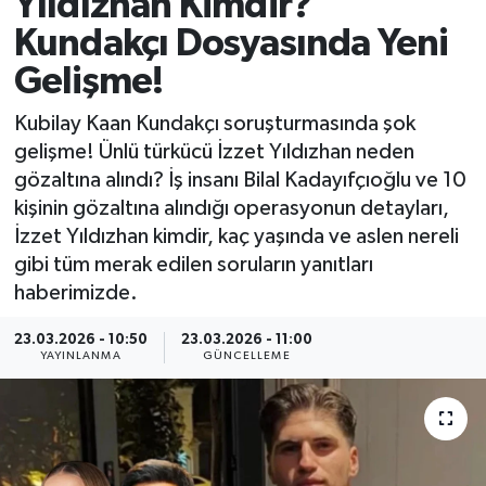
Yıldızhan Kimdir?
Kundakçı Dosyasında Yeni
MAGAZİN
Gelişme!
ÖZEL HABER
Kubilay Kaan Kundakçı soruşturmasında şok
RESMİ İLANLAR
gelişme! Ünlü türkücü İzzet Yıldızhan neden
gözaltına alındı? İş insanı Bilal Kadayıfçıoğlu ve 10
SAĞLIK
kişinin gözaltına alındığı operasyonun detayları,
İzzet Yıldızhan kimdir, kaç yaşında ve aslen nereli
SİYASET
gibi tüm merak edilen soruların yanıtları
haberimizde.
SOSYAL YARDIMLAR
23.03.2026 - 10:50
23.03.2026 - 11:00
YAYINLANMA
GÜNCELLEME
SPONSORLU YAZI
SPOR
TEKNOLOJİ