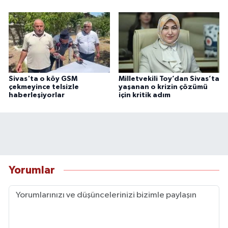
Sivas'ta o köy GSM
Milletvekili Toy’dan Sivas’ta
çekmeyince telsizle
yaşanan o krizin çözümü
haberleşiyorlar
için kritik adım
Yorumlar