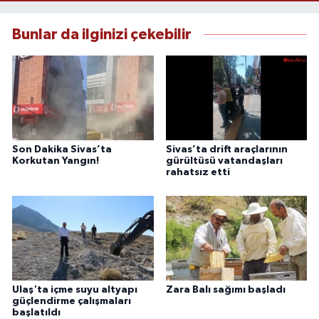
Bunlar da ilginizi çekebilir
Son Dakika Sivas’ta
Sivas’ta drift araçlarının
Korkutan Yangın!
gürültüsü vatandaşları
rahatsız etti
Ulaş'ta içme suyu altyapı
Zara Balı sağımı başladı
güçlendirme çalışmaları
başlatıldı