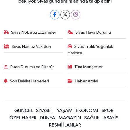
bekliyor. Sivas gündemini anında takip edin!
Sivas Nöbetçi Eczaneler
Sivas Hava Durumu
Sivas Namaz Vakitleri
Sivas Trafik Yoğunluk
Haritası
Puan Durumu ve Fikstür
Tüm Manşetler
Son Dakika Haberleri
Haber Arşivi
GÜNCEL
SİYASET
YAŞAM
EKONOMİ
SPOR
ÖZEL HABER
DÜNYA
MAGAZİN
SAĞLIK
ASAYİŞ
RESMİ İLANLAR