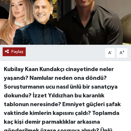
YAŞAM
Paylaş
-
+
A
A
Kubilay Kaan Kundakçı cinayetinde neler
yaşandı? Namlular neden ona döndü?
Soruşturmanın ucu nasıl ünlü bir sanatçıya
dokundu? İzzet Yıldızhan bu karanlık
tablonun neresinde? Emniyet güçleri şafak
vaktinde kimlerin kapısını çaldı? Toplamda
kaç kişi demir parmaklıklar arkasına
gönderilmek üzere sorguya alındı? Ünlü