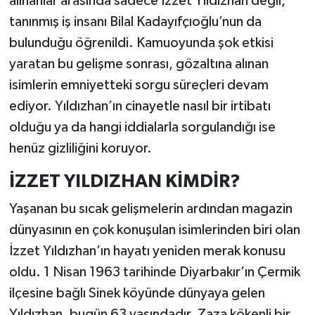
alınanlar arasında sadece İzzet Yıldızhan değil,
tanınmış iş insanı Bilal Kadayıfçıoğlu’nun da
bulunduğu öğrenildi. Kamuoyunda şok etkisi
yaratan bu gelişme sonrası, gözaltına alınan
isimlerin emniyetteki sorgu süreçleri devam
ediyor. Yıldızhan’ın cinayetle nasıl bir irtibatı
olduğu ya da hangi iddialarla sorgulandığı ise
henüz gizliliğini koruyor.
İZZET YILDIZHAN KİMDİR?
Yaşanan bu sıcak gelişmelerin ardından magazin
dünyasının en çok konuşulan isimlerinden biri olan
İzzet Yıldızhan’ın hayatı yeniden merak konusu
oldu. 1 Nisan 1963 tarihinde Diyarbakır’ın Çermik
ilçesine bağlı Sinek köyünde dünyaya gelen
Yıldızhan, bugün 63 yaşındadır. Zaza kökenli bir