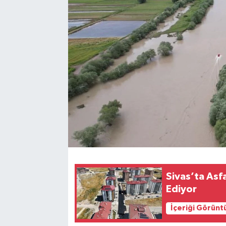
YAŞAM
Sivas’ta Asf
Ediyor
İçeriği Görünt