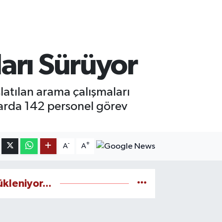
arı Sürüyor
latılan arama çalışmaları
arda 142 personel görev
-
+
A
A
ükleniyor...