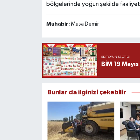
bölgelerinde yoğun şekilde faaliyet
Muhabir:
Musa Demir
EDITÖRÜN SEÇTIĞI
BİM 19 Mayıs
Bunlar da ilginizi çekebilir