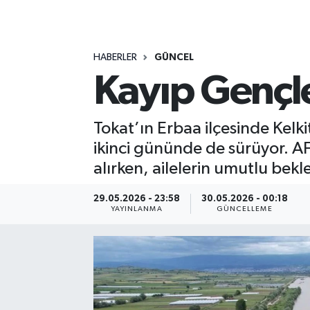
MAGAZİN
HABERLER
GÜNCEL
ÖZEL HABER
Kayıp Gençle
RESMİ İLANLAR
Tokat’ın Erbaa ilçesinde Kelk
SAĞLIK
ikinci gününde de sürüyor. 
alırken, ailelerin umutlu bek
SİYASET
29.05.2026 - 23:58
30.05.2026 - 00:18
SOSYAL YARDIMLAR
YAYINLANMA
GÜNCELLEME
SPONSORLU YAZI
SPOR
TEKNOLOJİ