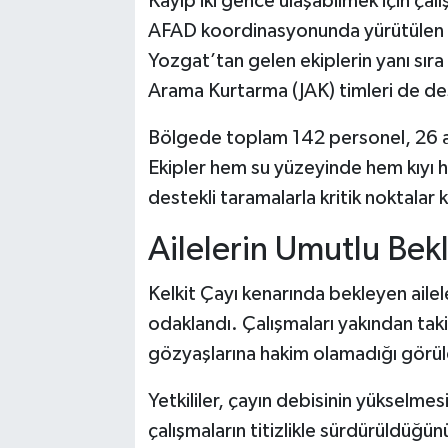
Kayıp iki gence ulaşabilmek için çal
AFAD koordinasyonunda yürütülen
Yozgat’tan gelen ekiplerin yanı s
Arama Kurtarma (JAK) timleri de de
Bölgede toplam 142 personel, 26 ar
Ekipler hem su yüzeyinde hem kıyı
destekli taramalarla kritik noktalar 
Ailelerin Umutlu Bekl
Kelkit Çayı kenarında bekleyen ailel
odaklandı. Çalışmaları yakından tak
gözyaşlarına hakim olamadığı görül
Yetkililer, çayın debisinin yükselmes
çalışmaların titizlikle sürdürüldüğün