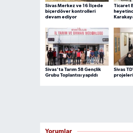
Sivas Merkez ve 16 İlçede
Ticaret 
biçerdöver kontrolleri
heyetin
devam ediyor
Karakaya
Sivas'ta Tarım 58 Gençlik
Sivas TD
Grubu Toplantısı yapıldı
projeleri
Yorumlar