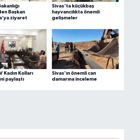
Bakanlığı
Sivas'ta küçükbaş
den Başkan
hayvancılıkta önemli
’ya ziyaret
gelişmeler
V Kadın Kolları
Sivas'ın önemli can
ni paylaştı
damarına inceleme