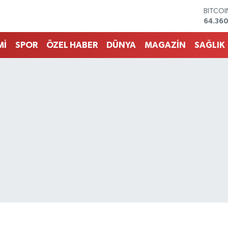
DOLA
47,70
EURO
55,02
Mİ
SPOR
ÖZEL HABER
DÜNYA
MAGAZİN
SAĞLIK
STERLİ
64,189
GRAM 
6574.8
BİST10
13.887
BITCO
64.360