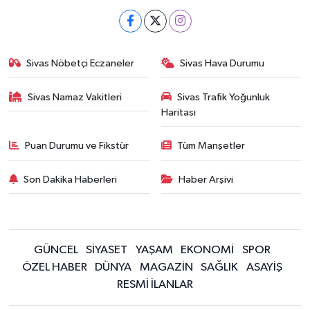
Sivas Nöbetçi Eczaneler
Sivas Hava Durumu
Sivas Namaz Vakitleri
Sivas Trafik Yoğunluk
Haritası
Puan Durumu ve Fikstür
Tüm Manşetler
Son Dakika Haberleri
Haber Arşivi
GÜNCEL
SİYASET
YAŞAM
EKONOMİ
SPOR
ÖZEL HABER
DÜNYA
MAGAZİN
SAĞLIK
ASAYİŞ
RESMİ İLANLAR