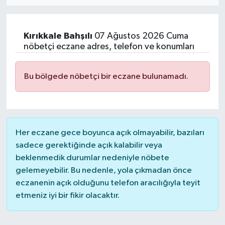
MAGAZİN
Kırıkkale
Bahşılı
07 Ağustos 2026 Cuma
ÖZEL HABER
nöbetçi eczane adres, telefon ve konumları
RESMİ İLANLAR
Bu bölgede nöbetçi bir eczane bulunamadı.
SAĞLIK
SİYASET
Her eczane gece boyunca açık olmayabilir, bazıları
sadece gerektiğinde açık kalabilir veya
SOSYAL YARDIMLAR
beklenmedik durumlar nedeniyle nöbete
gelemeyebilir. Bu nedenle, yola çıkmadan önce
SPONSORLU YAZI
eczanenin açık olduğunu telefon aracılığıyla teyit
etmeniz iyi bir fikir olacaktır.
SPOR
TEKNOLOJİ